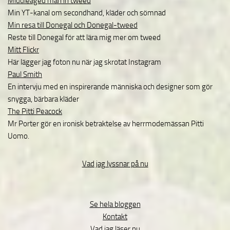
Middleaged man in tweed
Min YT-kanal om secondhand, kläder och sömnad
Min resa till Donegal och Donegal-tweed
Reste till Donegal för att lära mig mer om tweed
Mitt Flickr
Här lägger jag foton nu när jag skrotat Instagram
Paul Smith
En intervju med en inspirerande människa och designer som gör
snygga, bärbara kläder
The Pitti Peacock
Mr Porter gör en ironisk betraktelse av herrmodemässan Pitti
Uomo.
Vad jag lyssnar på nu
Se hela bloggen
Kontakt
Vad jag läser nu