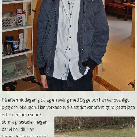
På eftermiddagen gick jag en sväng med Sigge och han var ovanligt
pigg och leksugen. Han verkade
tycka att det var ofantligt roligt att jaga
efter den boll i snöre
som jag kastade i hagen
där vi höll till. Han
kampade lite också men