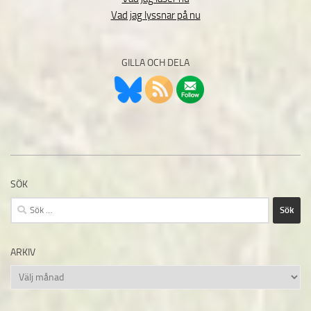
Vad jag lyssnar på nu
GILLA OCH DELA
SÖK
Sök
efter:
ARKIV
Arkiv