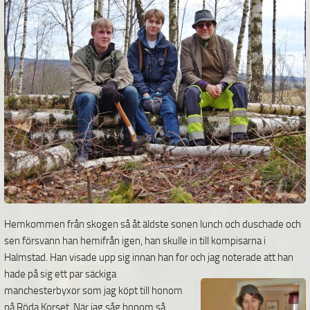
Hemkommen från skogen så åt äldste sonen lunch och duschade och
sen försvann han hemifrån igen, han skulle in till kompisarna i
Halmstad. Han visade upp sig innan han for och jag noterade att
han
hade på sig ett par säckiga
manchesterbyxor som jag köpt till honom
på Röda Korset. När jag såg honom så