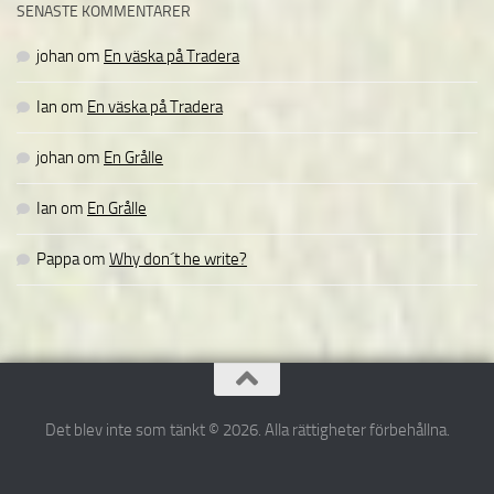
SENASTE KOMMENTARER
johan
om
En väska på Tradera
Ian
om
En väska på Tradera
johan
om
En Grålle
Ian
om
En Grålle
Pappa
om
Why don´t he write?
Det blev inte som tänkt © 2026. Alla rättigheter förbehållna.