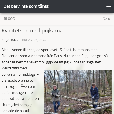
Det blev inte som tänkt
Hoppa till innehåll
BLOGG
0
Kvalitetstid med pojkarna
AV
JOHAN
·
FEBRUARI 24, 2024
Äldsta sonen tillbringade sportlovet i Skåne tillsammans med
flickvännen som var hemma från Paris. Nu har hon flugit ner igen så
sonen är hemma vilket möjliggjorde att jag kunde tillbringa litet
kvalitetstid med
pojkarna i förmiddags –
vi släpade bränne och
ris i skogen. Även om
de förmodligen inte
uppskattade aktiviteten
lika mycket som jag
verkade de ha kul