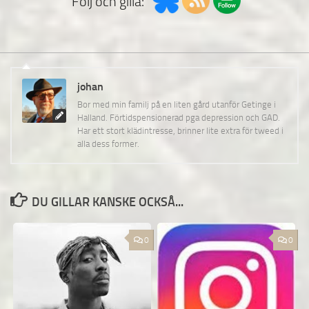
Följ och gilla:
johan
Bor med min familj på en liten gård utanför Getinge i
Halland. Förtidspensionerad pga depression och GAD.
Har ett stort klädintresse, brinner lite extra för tweed i
alla dess former.
DU GILLAR KANSKE OCKSÅ...
0
0