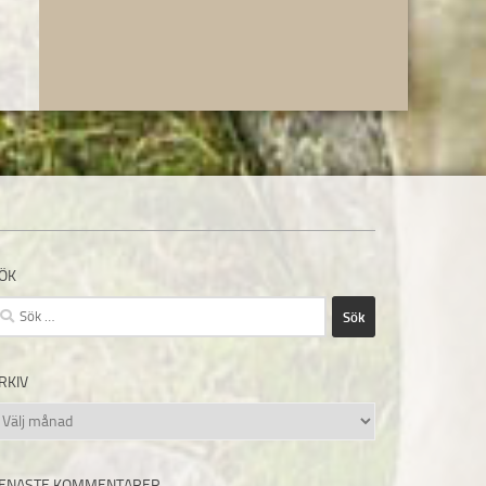
ÖK
ök
fter:
RKIV
rkiv
ENASTE KOMMENTARER