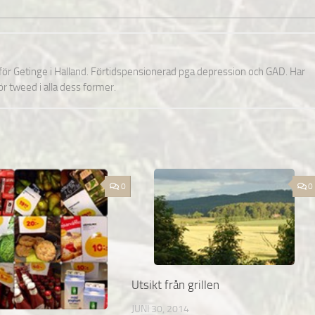
nför Getinge i Halland. Förtidspensionerad pga depression och GAD. Har
för tweed i alla dess former.
0
0
Utsikt från grillen
JUNI 30, 2014