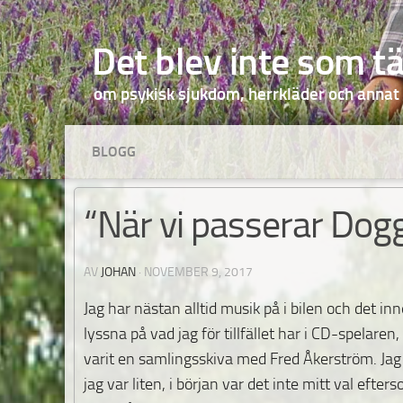
Hoppa till innehåll
Det blev inte som t
om psykisk sjukdom, herrkläder och annat
BLOGG
“När vi passerar Dog
AV
JOHAN
·
NOVEMBER 9, 2017
Jag har nästan alltid musik på i bilen och det in
lyssna på vad jag för tillfället har i CD-spelaren
varit en samlingsskiva med Fred Åkerström. Jag
jag var liten, i början var det inte mitt val ef