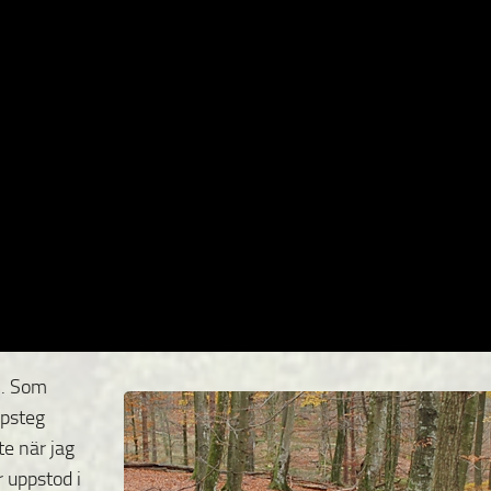
n.
Som
öpsteg
te när jag
 uppstod i