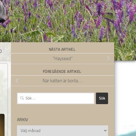
NÄSTA ARTIKEL
0
”Hayseed”
FÖREGÅENDE ARTIKEL
När katten är borta…..
Sök
efter:
ARKIV
Arkiv