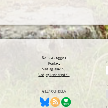
Se hela bloggen
S
Kontakt
S
Vad jag läser nu
e
Vad jag lyssnar på nu
A
GILLA OCH DELA
A
S