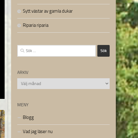
Sytt västar av gamla dukar
Riparia riparia
Sök
efter:
ARKIV
Arkiv
MENY
Blogg
Vad jag läser nu