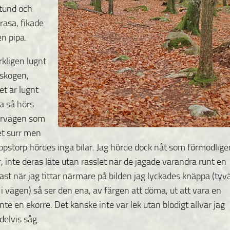
tund och
rasa, fikade
en pipa.
rkligen lugnt
i skogen,
t är lugnt
 så hörs
torvägen som
et surr men
kopstorp hördes inga bilar. Jag hörde dock nåt som förmodlige
r, inte deras läte utan rasslet när de jagade varandra runt en
Fast när jag tittar närmare på bilden jag lyckades knäppa (tyv
 i vägen) så ser den ena, av färgen att döma, ut att vara en
te en ekorre. Det kanske inte var lek utan blodigt allvar jag
delvis såg.