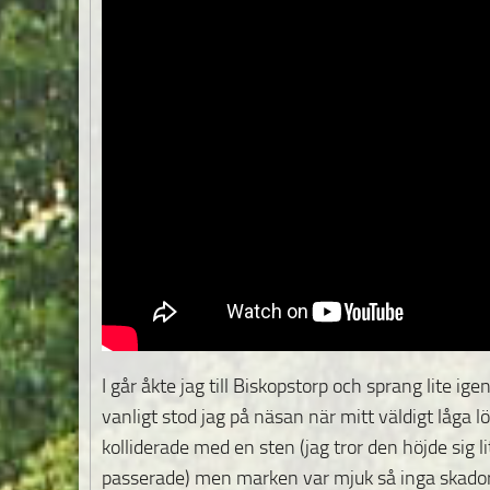
I går åkte jag till Biskopstorp och sprang lite ige
vanligt stod jag på näsan när mitt väldigt låga l
kolliderade med en sten (jag tror den höjde sig li
passerade) men marken var mjuk så inga skador