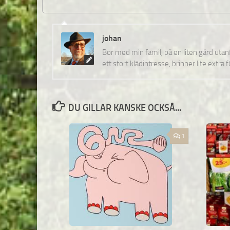
johan
Bor med min familj på en liten gård uta
ett stort klädintresse, brinner lite extra 
DU GILLAR KANSKE OCKSÅ...
1