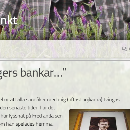
änkt
gers bankar…”
nebär att alla som åker med mig (oftast pojkarna)
tvingas
, den senaste tiden har det
 har lyssnat på Fred ända sen
tersom han spelades hemma,