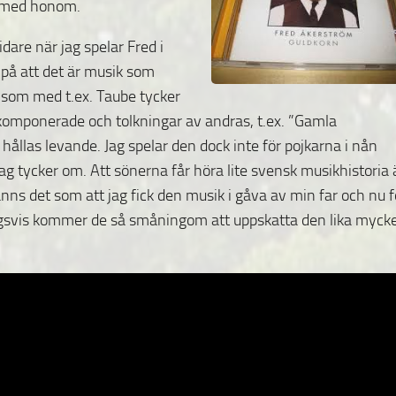
r med honom.
idare när jag spelar Fred i
 på att det är musik som
s som med t.ex. Taube tycker
komponerade och tolkningar av andras, t.ex. ”Gamla
hållas levande. Jag spelar den dock inte för pojkarna i nån
jag tycker om. Att sönerna får höra lite svensk musikhistoria 
nns det som att jag fick den musik i gåva av min far och nu f
ingsvis kommer de så småningom att uppskatta den lika myck