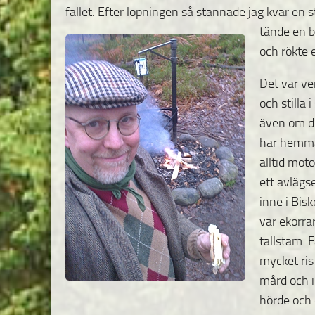
fallet. Efter löpningen så stannade jag kvar
en s
tände en b
och rökte 
Det var ve
och stilla 
även om de
här hemma
alltid mo
ett avlägs
inne i Bis
var ekorra
tallstam. 
mycket ris
mård och in
hörde och 