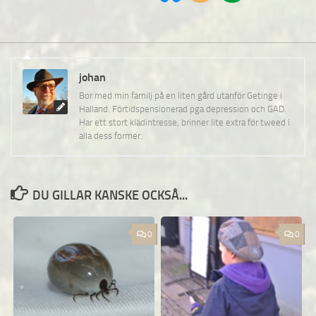
johan
Bor med min familj på en liten gård utanför Getinge i
Halland. Förtidspensionerad pga depression och GAD.
Har ett stort klädintresse, brinner lite extra för tweed i
alla dess former.
DU GILLAR KANSKE OCKSÅ...
0
0