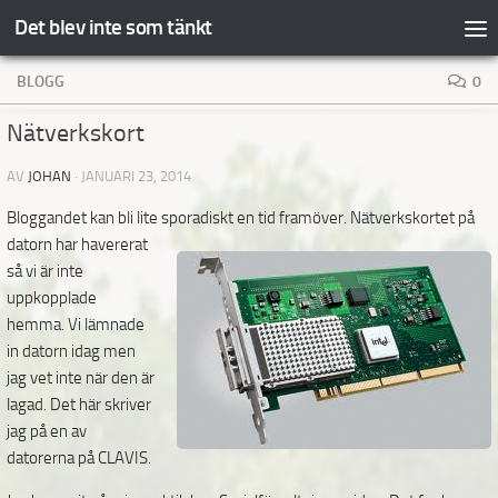
Det blev inte som tänkt
Hoppa till innehåll
BLOGG
0
Nätverkskort
AV
JOHAN
·
JANUARI 23, 2014
Bloggandet kan bli lite sporadiskt en tid framöver. Nätverkskortet
på
datorn har havererat
så vi är inte
uppkopplade
hemma. Vi lämnade
in datorn idag men
jag vet inte när den är
lagad. Det här skriver
jag på en av
datorerna på CLAVIS.