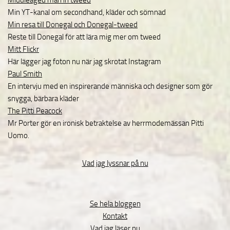
Min YT-kanal om secondhand, kläder och sömnad
Min resa till Donegal och Donegal-tweed
Reste till Donegal för att lära mig mer om tweed
Mitt Flickr
Här lägger jag foton nu när jag skrotat Instagram
Paul Smith
En intervju med en inspirerande människa och designer som gör
snygga, bärbara kläder
The Pitti Peacock
Mr Porter gör en ironisk betraktelse av herrmodemässan Pitti
Uomo.
Vad jag lyssnar på nu
Se hela bloggen
Kontakt
Vad jag läser nu