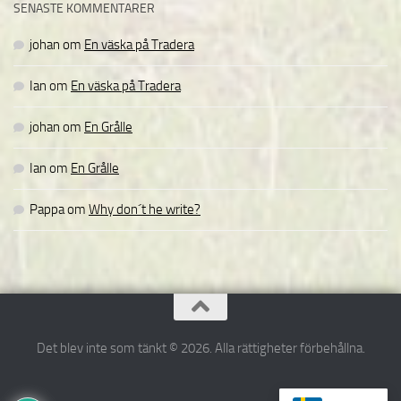
SENASTE KOMMENTARER
johan
om
En väska på Tradera
Ian
om
En väska på Tradera
johan
om
En Grålle
Ian
om
En Grålle
Pappa
om
Why don´t he write?
Det blev inte som tänkt © 2026. Alla rättigheter förbehållna.