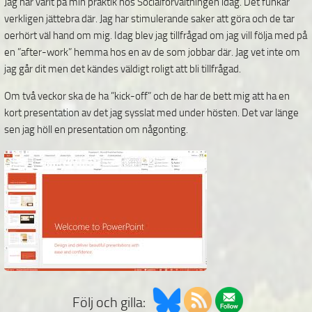
Jag har varit på min praktik hos Socialförvaltningen idag. Det funkar
verkligen jättebra där. Jag har stimulerande saker att göra och de tar
oerhört väl hand om mig. Idag blev jag tillfrågad om jag vill följa med på
en ”after-work” hemma hos en av de som jobbar där. Jag vet inte om
jag går dit men det kändes väldigt roligt att bli tillfrågad.
Om två veckor ska de ha ”kick-off” och de har de bett mig att ha en
kort presentation av det jag sysslat med under hösten. Det var länge
sen jag höll en presentation om någonting.
Följ och gilla: