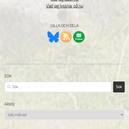
Vad jag lyssnar på nu
GILLA OCH DELA
SÖK
Sök
efter:
ARKIV
Arkiv