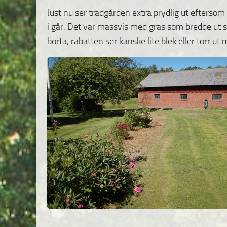
Just nu ser trädgården extra prydlig ut efterso
i går. Det var massvis med gräs som bredde ut si
borta, rabatten ser kanske lite blek eller torr u