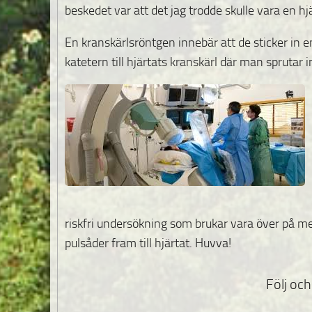
beskedet var att det jag trodde skulle vara en h
En kranskärlsröntgen innebär att de sticker in en
katetern till hjärtats kranskärl där man sprutar
riskfri undersökning som brukar vara över på m
pulsåder fram till hjärtat. Huvva!
Följ och 