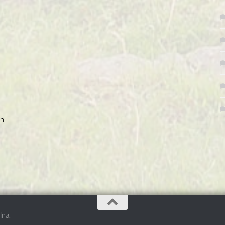
an
lna.