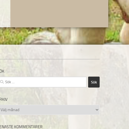
ÖK
ök
fter:
RKIV
rkiv
ENASTE KOMMENTARER