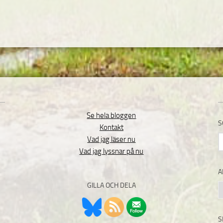
Se hela bloggen
S
Kontakt
S
Vad jag läser nu
e
Vad jag lyssnar på nu
A
GILLA OCH DELA
A
S