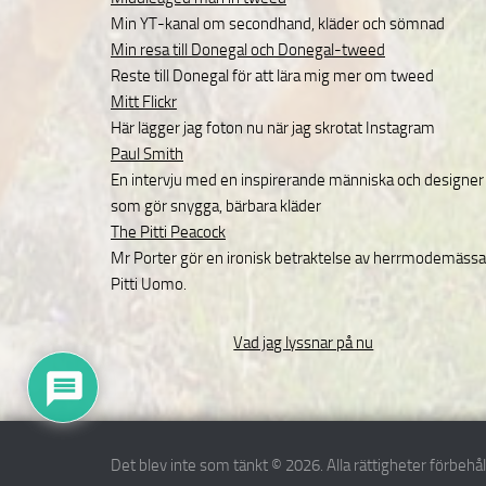
Min YT-kanal om secondhand, kläder och sömnad
Min resa till Donegal och Donegal-tweed
Reste till Donegal för att lära mig mer om tweed
Mitt Flickr
Här lägger jag foton nu när jag skrotat Instagram
Paul Smith
En intervju med en inspirerande människa och designer
som gör snygga, bärbara kläder
The Pitti Peacock
Mr Porter gör en ironisk betraktelse av herrmodemäss
Pitti Uomo.
Vad jag lyssnar på nu
Det blev inte som tänkt © 2026. Alla rättigheter förbehål