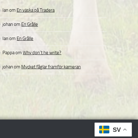
Ian
om
En väska på Tradera
johan
om
En Grålle
Ian
om
En Grålle
Pappa
om
Why don´t he write?
johan
om
Mycket fåglar framför kameran
SV