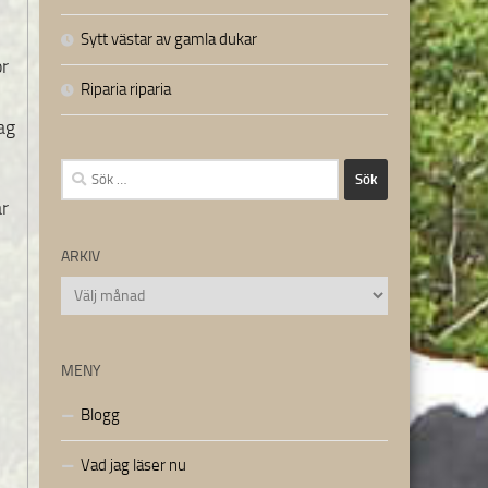
Sytt västar av gamla dukar
ör
Riparia riparia
ag
Sök
efter:
är
ARKIV
Arkiv
MENY
Blogg
Vad jag läser nu