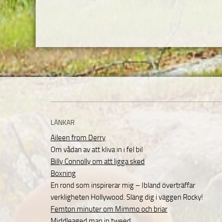
LÄNKAR
Aileen from Derry
Om vådan av att kliva in i fel bil
Billy Connolly om att ligga sked
Boxning
En rond som inspirerar mig – Ibland överträffar
verkligheten Hollywood. Släng dig i väggen Rocky!
Femton minuter om Mimmo och briar
Middleaged man in tweed