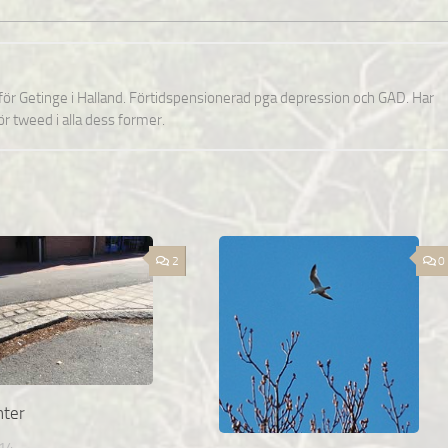
nför Getinge i Halland. Förtidspensionerad pga depression och GAD. Har
för tweed i alla dess former.
2
0
nter
14