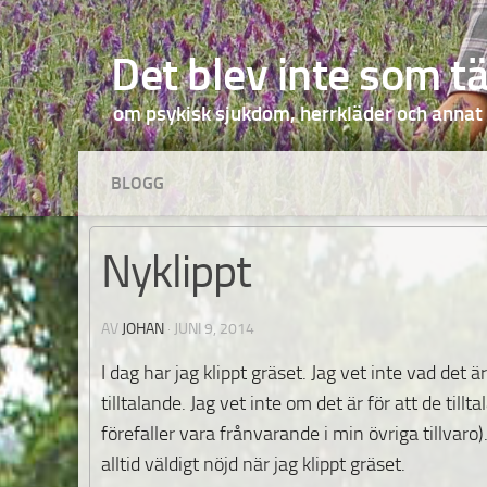
Hoppa till innehåll
Det blev inte som t
om psykisk sjukdom, herrkläder och annat
BLOGG
Nyklippt
AV
JOHAN
·
JUNI 9, 2014
I dag har jag klippt gräset. Jag vet inte vad det
tilltalande. Jag
vet inte om det är för att de till
förefaller vara frånvarande i min övriga tillvaro).
alltid väldigt nöjd när jag klippt gräset.