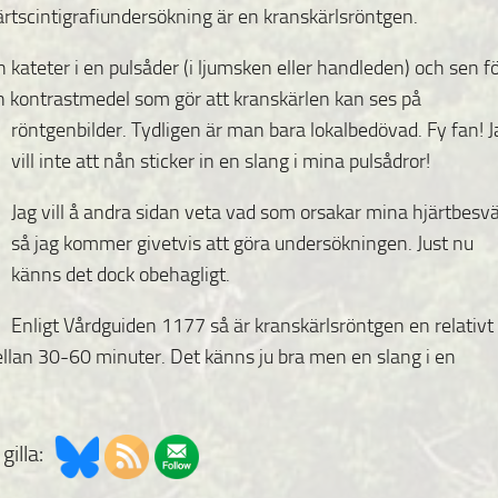
järtscintigrafiundersökning är en kranskärlsröntgen.
 kateter i en pulsåder (i ljumsken eller handleden) och sen f
 in kontrastmedel som gör att kranskärlen kan ses på
röntgenbilder.
Tydligen är man bara lokalbedövad. Fy fan! J
vill inte att nån sticker in en slang i mina pulsådror!
Jag vill å andra sidan veta vad som orsakar mina hjärtbesv
så jag kommer givetvis att göra undersökningen. Just nu
känns det dock obehagligt.
Enligt Vårdguiden 1177 så är kranskärlsröntgen en relativt
ellan 30-60 minuter. Det känns ju bra men en slang i en
gilla: