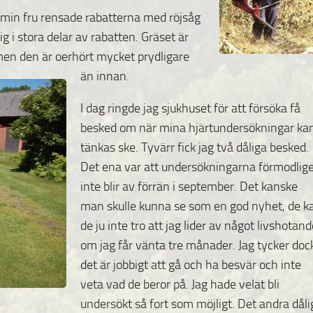
m min fru rensade rabatterna med röjsåg
g i stora delar av rabatten. Gräset är
t men den är oerhört mycket prydligare
än innan.
I dag ringde jag sjukhuset för att försöka få
besked om när mina hjärtundersökningar ka
tänkas ske. Tyvärr fick jag två dåliga besked.
Det ena var att undersökningarna förmodlig
inte blir av förrän i september. Det kanske
man skulle kunna se som en god nyhet, de k
de ju inte tro att jag lider av något livshotan
om jag får vänta tre månader. Jag tycker doc
det är jobbigt att gå och ha besvär och inte
veta vad de beror på. Jag hade velat bli
undersökt så fort som möjligt. Det andra dåli