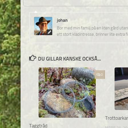
johan
Bor med min familj på en liten gård uta
ett stort klädintresse, brinner lite extra 
DU GILLAR KANSKE OCKSÅ...
0
Trottoarka
Taggtråd
MARS 25, 20