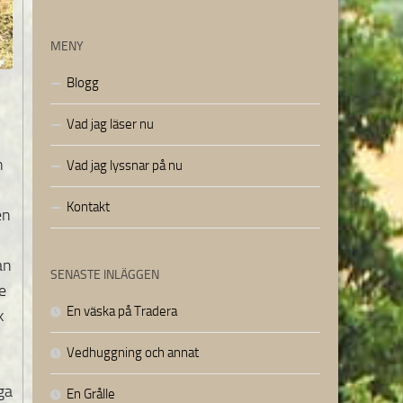
MENY
Blogg
Vad jag läser nu
n
Vad jag lyssnar på nu
Kontakt
en
an
SENASTE INLÄGGEN
de
En väska på Tradera
k
Vedhuggning och annat
ga
En Grålle