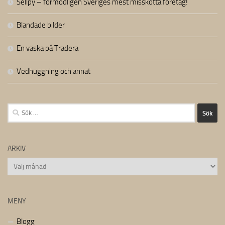
Sellpy – förmodligen Sveriges mest misskötta företag!
Blandade bilder
En väska på Tradera
Vedhuggning och annat
Sök
efter:
ARKIV
Arkiv
MENY
Blogg