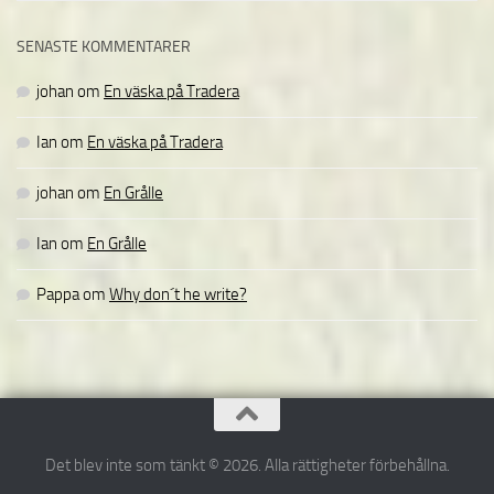
SENASTE KOMMENTARER
johan
om
En väska på Tradera
Ian
om
En väska på Tradera
johan
om
En Grålle
Ian
om
En Grålle
Pappa
om
Why don´t he write?
Det blev inte som tänkt © 2026. Alla rättigheter förbehållna.