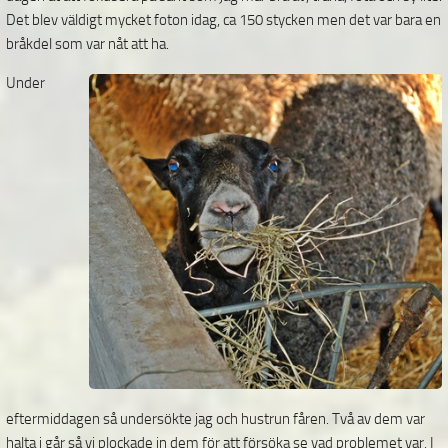
Det blev väldigt mycket foton idag, ca 150 stycken men det var bara en
bråkdel som var nåt att ha.
Under
eftermiddagen så undersökte jag och hustrun fåren. Två av dem var
halta i går så vi plockade in dem för att försöka se vad problemet var. I