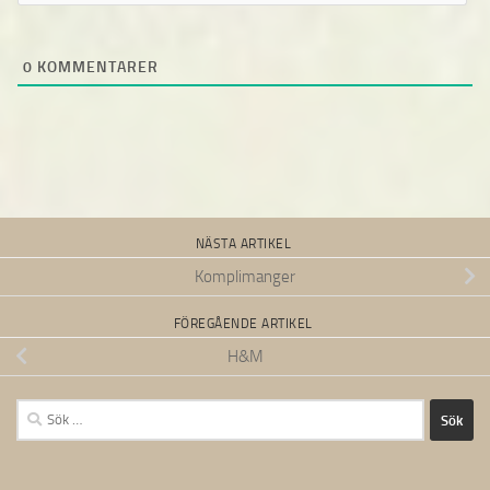
0
KOMMENTARER
NÄSTA ARTIKEL
Komplimanger
FÖREGÅENDE ARTIKEL
H&M
Sök
efter: