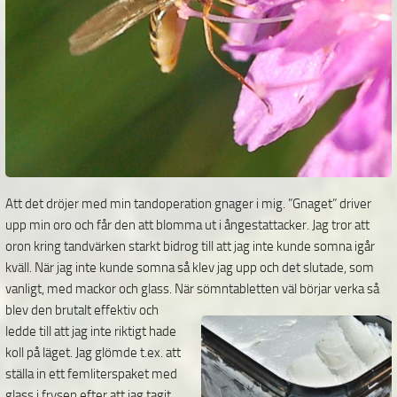
Att det dröjer med min tandoperation gnager i mig. ”Gnaget” driver
upp min oro och får den att blomma ut i ångestattacker. Jag tror att
oron kring tandvärken starkt bidrog till att jag inte kunde somna igår
kväll. När jag inte kunde somna så klev jag upp och det slutade, som
vanligt, med mackor och glass. När
sömntabletten väl börjar verka så
blev den brutalt effektiv och
ledde till att jag inte riktigt hade
koll på läget. Jag glömde t.ex. att
ställa in ett femliterspaket med
glass i frysen efter att jag tagit