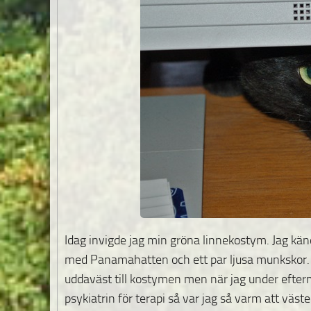
Idag invigde jag min gröna linnekostym. Jag kän
med Panamahatten och ett par ljusa munkskor.
uddaväst till kostymen men när jag under efter
psykiatrin för terapi så var jag så varm att väs