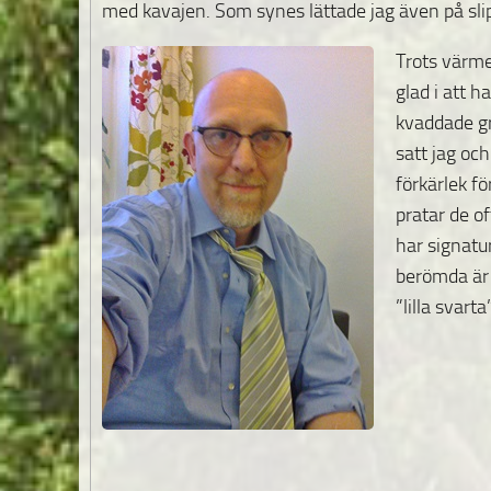
med kavajen. Som synes lättade jag även på sli
Trots värme
glad i att h
kvaddade gr
satt jag oc
förkärlek för
pratar de o
har signatu
berömda är
”lilla svarta