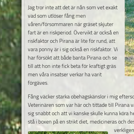
Jag tror inte att det är nån som vet exakt
vad som utlöser fång men
våren/försommaren när gräset skjuter
fart är en riskperiod. Övervikt är också en
riskfaktor och Pirana är lite för rund, att
vara ponny är i sig också en riskfaktor. Vi
har försökt att både banta Pirana och se
till att hon inte fick beta för kraftigt gräs
men våra insatser verkar ha varit
förgäves.
Fång väcker starka obehagskänslor i mig eftersom
Veterinären som var här och tittade till Pirana v
sig snabbt och att vi kanske skulle kunna kör
stå i boxen på en strikt diet, medicineras och 
verkligen