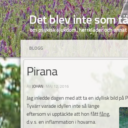
Hoppa till innehåll
Det blev inte som t
om psykisk sjukdom, herrkläder och annat
BLOGG
Pirana
AV
JOHAN
·
MAJ 12, 2016
Jag inledde dagen med att ta en idyllisk bild på 
Tyvärr varade idyllen inte så länge
eftersom vi upptäckte att hon fått
fång
,
d.v.s. en inflammation i hovarna.