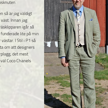
psknuten.
n så är jag väldigt
a väst. Innan jag
äsklipparen igår så
h funderade lite på min
 västar. I Stil i P1 så
fta om att designers
rplagg, det mest
 väl Coco Chanels
”.