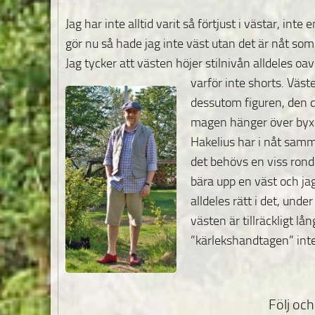
Jag har inte alltid varit så förtjust i västar, int
gör nu så hade jag inte väst utan det är nåt som 
Jag tycker att västen höjer stilnivån alldeles o
varför inte shorts.
Väste
dessutom figuren, den d
magen hänger över byxl
Hakelius har i nåt samm
det behövs en viss rond
bära upp en väst och jag
alldeles rätt i det, unde
västen är tillräckligt lån
”kärlekshandtagen” inte
Följ och 