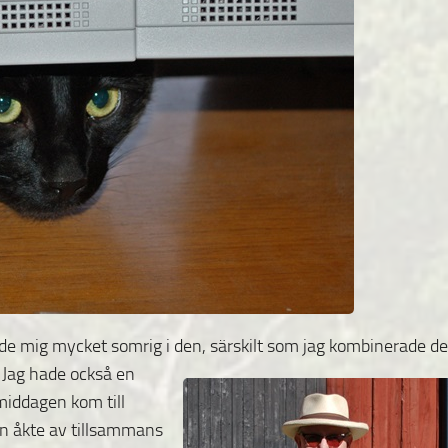
de mig mycket somrig i den, särskilt som jag
kombinerade d
 Jag hade också en
middagen kom till
ten åkte av tillsammans