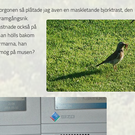
rgonen så plåtade jag även en maskletande björktrast, den
framgångsrik.
astnade också på
 han hölls bakom
rmarna, han
smög på musen?