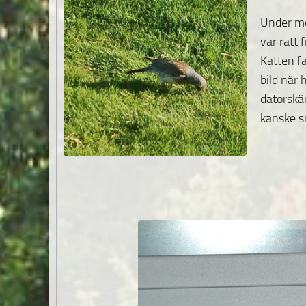
Under mo
var rätt 
Katten f
bild när
datorskä
kanske 