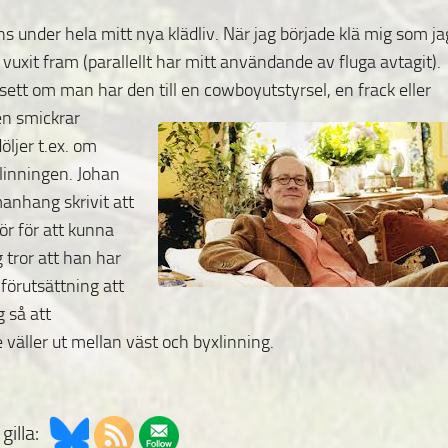
e ens under hela mitt nya klädliv. När jag började klä mig som ja
vuxit fram (parallellt har mitt användande av fluga avtagit).
avsett om man har den till en
cowboyutstyrsel, en frack eller
n smickrar
öljer t.ex. om
inningen. Johan
anhang skrivit att
ör för att kunna
 tror att han har
r förutsättning att
g så att
 väller ut mellan väst och byxlinning.
gilla: