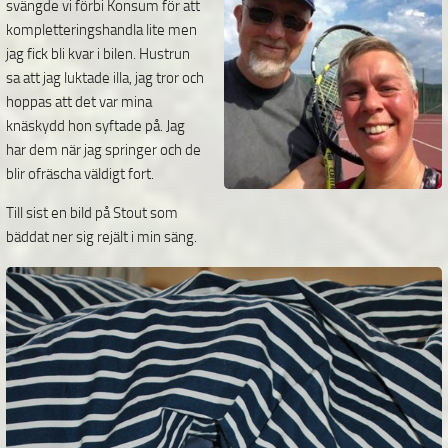
svängde vi förbi Konsum för att
kompletteringshandla lite men
jag fick bli kvar i bilen. Hustrun
sa att jag luktade illa, jag tror och
hoppas att det var mina
knäskydd hon syftade på. Jag
har dem när jag springer och de
blir ofräscha väldigt fort.
Till sist en bild på Stout som
bäddat ner sig rejält i min säng.