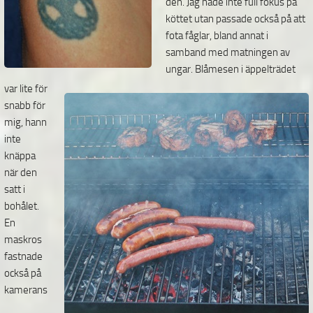
den. Jag hade inte full fokus på
köttet utan passade också på att
fota fåglar, bland annat i
samband med matningen av
ungar. Blåmesen i äppelträdet
var lite för
snabb för
mig, hann
inte
knäppa
när den
satt i
bohålet.
En
maskros
fastnade
också på
kamerans