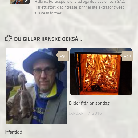
Halland. Förtidspensionerad pga depression och GAD.
Har ett stort klädintresse, brinner lite extra för tweed i
alla dess former.
DU GILLAR KANSKE OCKSÅ...
0
0
Bilder från en söndag
JANUARI 17, 2016
Infanticid