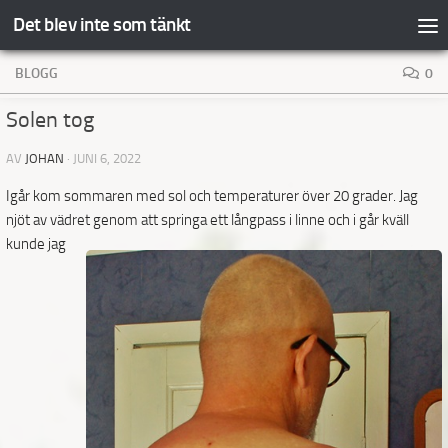
Det blev inte som tänkt
Hoppa till innehåll
BLOGG
0
Solen tog
AV
JOHAN
·
JUNI 6, 2022
Igår kom sommaren med sol och temperaturer över 20 grader. Jag
njöt av vädret genom att springa ett långpass i linne
och i går kväll
kunde jag