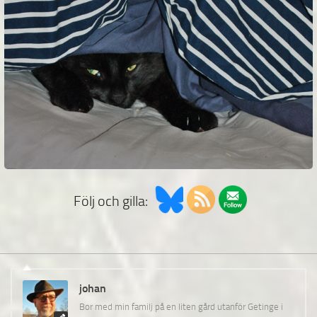
Följ och gilla:
johan
Bor med min familj på en liten gård utanför Getinge i