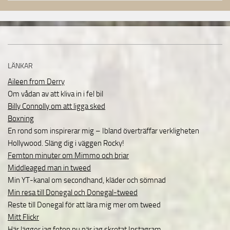
LÄNKAR
Aileen from Derry
Om vådan av att kliva in i fel bil
Billy Connolly om att ligga sked
Boxning
En rond som inspirerar mig – Ibland överträffar verkligheten
Hollywood. Släng dig i väggen Rocky!
Femton minuter om Mimmo och briar
Middleaged man in tweed
Min YT-kanal om secondhand, kläder och sömnad
Min resa till Donegal och Donegal-tweed
Reste till Donegal för att lära mig mer om tweed
Mitt Flickr
Här lägger jag foton nu när jag skrotat Instagram