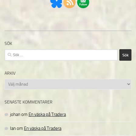
SÖK
Sök
efter:
ARKIV
Arkiv
SENASTE KOMMENTARER
johan
om
En väska på Tradera
Ian
om
En väska på Tradera