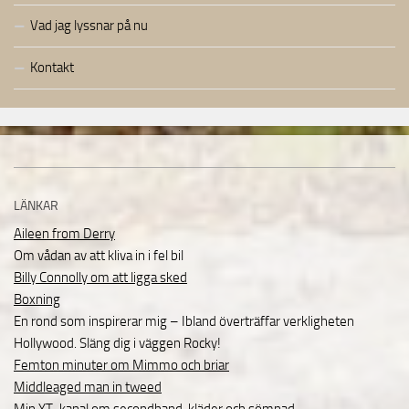
Vad jag lyssnar på nu
Kontakt
LÄNKAR
Aileen from Derry
Om vådan av att kliva in i fel bil
Billy Connolly om att ligga sked
Boxning
En rond som inspirerar mig – Ibland överträffar verkligheten
Hollywood. Släng dig i väggen Rocky!
Femton minuter om Mimmo och briar
Middleaged man in tweed
Min YT-kanal om secondhand, kläder och sömnad