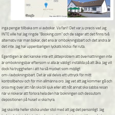
inga pengar tillbaka om vi avbokar. Va fan!! Det var ju precis vad jag
INTE ville ha! Jag ringde ”Booking.com” och de säger att det finns två
alternativ när man bokar, det ena är ombokningsbart och det andra är
det inte. Jag har uppenbarligen lyckats klicka i fel ruta.
Egentligen är det kanske inte ett jätteproblem att övernattningen inte
är ombokningsbar eftersom vi alla är väldigt inställda på att åka. Jag vill
dock ha tryggheten i att ha så mycket som möjligt
om-/avbokningsbart. Det är väl delvis ett uttryck för mitt
kontrollbehov och för min allmänna oro. Jag vet att jag kommer gå och
oroa mig över att nån ska bli sjuk eller att nåt annat ska sabba resan
när vi riskerar att förlora hela den här bokningen och dessutom
depositionen på huset vi ska hyra.
Jag ska inte heller sticka under stol med att jag det personligt. Jag