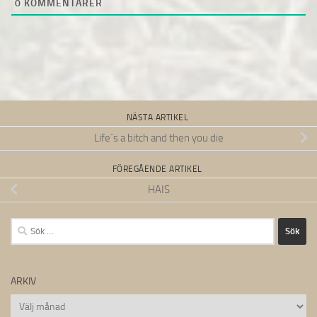
0
KOMMENTARER
NÄSTA ARTIKEL
Life´s a bitch and then you die
FÖREGÅENDE ARTIKEL
HAIS
Sök
efter:
ARKIV
Arkiv