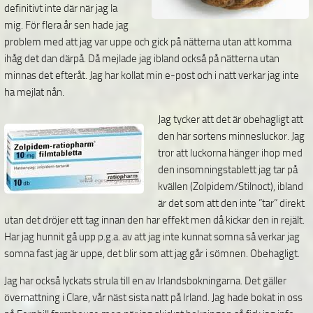
definitivt inte där när jag la
mig. För flera år sen hade jag
problem med att jag var uppe och gick på nätterna utan att komma
ihåg det dan därpå. Då mejlade jag ibland också på nätterna utan
minnas det efteråt. Jag har kollat min e-post och i natt verkar jag inte
ha mejlat nån.
Jag tycker att det är obehagligt att
den här sortens minnesluckor. Jag
tror att luckorna hänger ihop med
den insomningstablett jag tar på
kvällen (Zolpidem/Stilnoct), ibland
är det som att den inte ”tar” direkt
utan det dröjer ett tag innan den har effekt men då kickar den in rejält.
Har jag hunnit gå upp p.g.a. av att jag inte kunnat somna så verkar jag
somna fast jag är uppe, det blir som att jag går i sömnen. Obehagligt.
Jag har också lyckats strula till en av Irlandsbokningarna. Det gäller
övernattning i Clare, vår näst sista natt på Irland. Jag hade bokat in oss