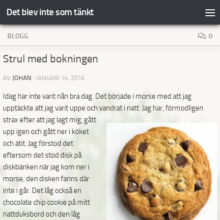
Det blev inte som tänkt
Hoppa till innehåll
BLOGG
0
Strul med bokningen
AV
JOHAN
·
JANUARI 14, 2016
Idag har inte varit nån bra dag. Det började i morse med att jag
upptäckte att jag varit uppe och vandrat i
natt. Jag har, förmodligen
strax efter att jag lagt mig, gått
upp igen och gått ner i köket
och ätit. Jag förstod det
eftersom det stod disk på
diskbänken när jag kom ner i
morse, den disken fanns där
inte i går. Det låg också en
chocolate chip cookie på mitt
nattduksbord och den låg