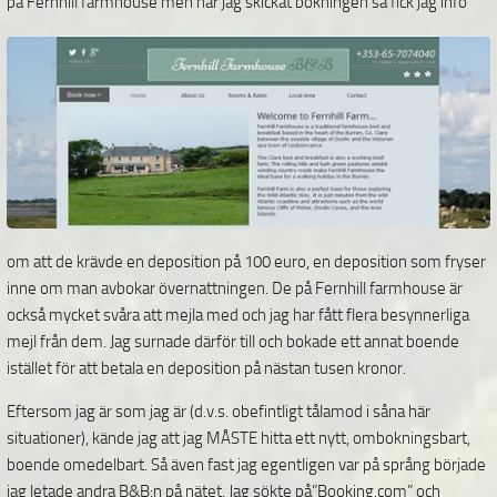
på Fernhill farmhouse
men när jag skickat bokningen så fick jag info
om att de krävde en deposition på 100 euro, en deposition som fryser
inne om man avbokar övernattningen. De på Fernhill farmhouse är
också mycket svåra att mejla med och jag har fått flera besynnerliga
mejl från dem. Jag surnade därför till och bokade ett annat boende
istället för att betala en deposition på nästan tusen kronor.
Eftersom jag är som jag är (d.v.s. obefintligt tålamod i såna här
situationer), kände jag att jag MÅSTE hitta ett nytt, ombokningsbart,
boende omedelbart. Så även fast jag egentligen var på språng började
jag letade andra B&B:n på nätet. Jag sökte på”Booking.com”
och