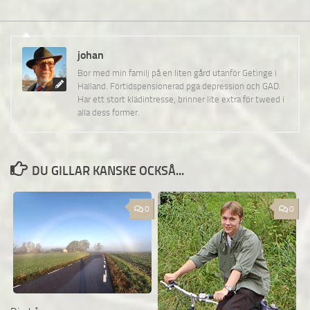
johan
Bor med min familj på en liten gård utanför Getinge i
Halland. Förtidspensionerad pga depression och GAD.
Har ett stort klädintresse, brinner lite extra för tweed i
alla dess former.
DU GILLAR KANSKE OCKSÅ...
0
0