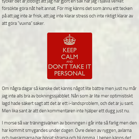
tycker det är jobbigt att jag har gjort en sak när jag i själva verket
försökte göra nåt helt annat. För mig känns det som ännu ett tecken
på att jag inte är frisk, att jag inte klarar stress och inte riktigt klarar av
att göra ”vuxna” saker.
Om några dagar så kanske det känns något lite bättre men just nu mår
jag inte alls bra av bokningssjabblet. Nån som är lite mer optimistiskt
lagd hade säkert sagt att det är ett i-landsproblem, och det är ju sant.
Men lika sant är att den kommentaren inte hjälper ett dugg just nu.
I morse så var träningsvärken av boxningen i går inte så farlig men den
har kommit smygandes under dagen. Övre delen av ryggen, axlarna
och överarmarna har börjat strama och bli ömma. I benen känns det