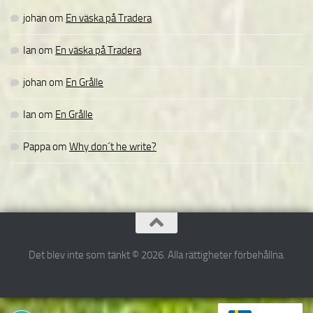
johan
om
En väska på Tradera
Ian
om
En väska på Tradera
johan
om
En Grålle
Ian
om
En Grålle
Pappa
om
Why don´t he write?
Det blev inte som tänkt © 2026. Alla rättigheter förbehållna.