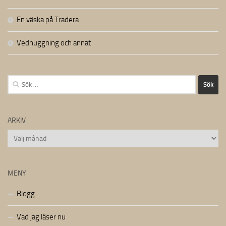
En väska på Tradera
Vedhuggning och annat
Sök
efter:
ARKIV
Arkiv
MENY
Blogg
Vad jag läser nu