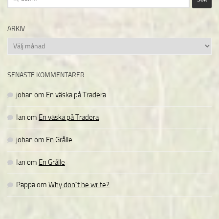
efter:
ARKIV
Arkiv
SENASTE KOMMENTARER
johan
om
En väska på Tradera
Ian
om
En väska på Tradera
johan
om
En Grålle
Ian
om
En Grålle
Pappa
om
Why don´t he write?