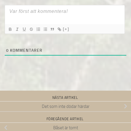
[+]
0
KOMMENTARER
NÄSTA ARTIKEL
Det som inte dödar härdar
FÖREGÅENDE ARTIKEL
Båset är tomt