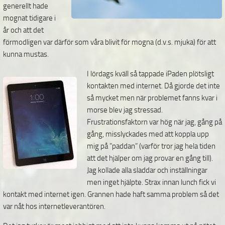
generellt hade
mognat tidigare i
år och att det
förmodligen var därför som våra blivit för mogna (d.v.s. mjuka) för att
kunna mustas.
I lördags kväll så tappade iPaden
plötsligt
kontakten med internet. Då gjorde det inte
så mycket men när problemet fanns kvar i
morse blev jag stressad.
Frustrationsfaktorn var hög när jag, gång på
gång, misslyckades med att koppla upp
mig på ”paddan” (varför tror jag hela tiden
att det hjälper om jag provar en gång till).
Jag kollade alla sladdar och inställningar
men inget hjälpte. Strax innan lunch fick vi
kontakt med internet igen. Grannen hade haft samma problem så det
var nåt hos internetleverantören.