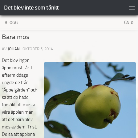
Det blev inte som tänkt
Hoppa till innehåll
BLOGG
0
Bara mos
AV
JOHAN
·
OKTOBER 5, 2014
Det blev ingen
äppelmust i år. I
eftermiddags
ringde de från
”Äppelgården” och
sa att de hade
försökt att musta
våra äpplen men
att det bara blev
mos av dem. Trist.
De sa att äpplena