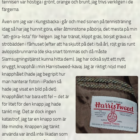
tennisen var höstiga i grönt, orange och brunt, jag trivs verkligen i de
färgerna.
Även om jag var i Kungsbacka i går och med sonen på tennisträning
idag så har jag hunnit göra, eller åtminstone påbörja, det mesta på min
”att-göra-lista” för helgen. Jag har tränat, klippt gräs, börjat gräva ut
ströbädden i fårhuset (efter att ha skjutit på det i två år), röjt gräs runt
avloppsbrunnarna (de ska snart tömmas och då måste
Slamsugningstjänst kunna hitta dem). Jag har också sytt ett nytt,
snyggt, knapphål i min Harristweed-kavaj. J
ag är riktigt nöjd med
knapphålet (hade jag begripit hur
man hanterar foton i iPaden så
hade jag visat en bild på det).
Knapphålet har bara ett fel – det är
för litet för den knapp jag hade
tänkt mig. Det är dock ingen
katastrof, jag tar en knapp som är
lite mindre. Knappen jag tänkt
använda var ändå inte likadan som