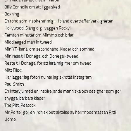
Om vådan av att kliva in i fel bil
Billy Connolly om att ligga sked
Boxning
En rond som inspirerar mig – Ibland överträffar verkligheten
Hollywood. Släng dig i väggen Rocky!
Femton minuter om Mimmo och briar
Middleaged man in tweed
Min YT-kanal om secondhand, kläder och sömnad
Min resa till Donegal och Donegal-tweed
Reste till Donegal för att lära mig mer om tweed
Mitt Flickr
Här lägger jag foton nu när jag skrotat Instagram
Paul Smith
En intervju med en inspirerande människa och designer som gör
snygga, bärbara kläder
The Pitti Peacock
Mr Porter gör en ironisk betraktelse av herrmodemässan Pitti
Uomo.