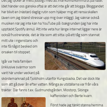
Det jag tycker är mest jobbigt med att inte kunna komma ut på nätet
(det händer oss ganska ofta) är att det inte går att blogga. Bloggandet
har blivit en (nästan) daglig rutin som hjälper mig att rensa skallen
(även om jag ibland stressar upp mig över inlägg). Jag saknar också
musiken när jag inte kan ha YouTube på i bakgrunden (jag har inte
upptäckt Spotify ännu). Att inte veta hur länge internet ligger nere är
också frustrerande, det är lite som att sitta i på ett tåg
som stannat
mitt ute i ingenstans och
inte få något besked om
orsaken till stoppet.
Igår var hela familjen
(inklusive svärmor som
varit här under veckan) på
skördemarknad på Tjolöholm utanför Kungsbacka. Det var dock lite
som att gå över ån efter vatten. Många av utställarna var från våra
trakter. Där fanns t.ex. Gudmundsgården,
Mostorp, Slöinge
kafferosteri och Berte kvarn.
Först hade jag tänkt stanna hemma