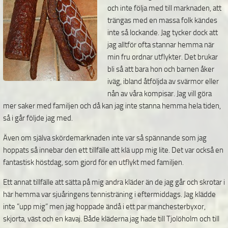
och inte följa med till marknaden, att
trängas med en massa folk kändes
inte så lockande. Jag tycker dock att
jag alltför ofta stannar hemma när
min fru ordnar utflykter. Det brukar
bli så att bara hon och barnen åker
iväg, ibland åtföljda av svärmor eller
nån av våra kompisar. Jag vill göra
mer saker med familjen och då kan jag inte stanna hemma hela tiden,
så i går följde jag med.
Även om själva skördemarknaden inte var så spännande som jag
hoppats så innebar den ett tillfälle att klä upp mig lite. Det var också en
fantastisk höstdag, som gjord för en utflykt med familjen.
Ett annat tillfälle att sätta på mig andra kläder än de jag går och skrotar i
här hemma var sjuåringens tennisträning i eftermiddags. Jag klädde
inte ”upp mig” men jag hoppade ändå i ett par manchesterbyxor,
skjorta, väst och en kavaj. Både kläderna jag hade till Tjolöholm och till