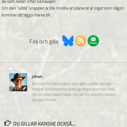
de som redan sitter på kavajen.
Om den ”udda” knappen är lite mindre än planerat är inget som någon
kommer att lägga märke till.
Följ och gilla:
johan
Bor med min familj på en liten gård utanför Getinge i
Halland. Förtidspensionerad pga depression och GAD.
Har ett stort klädintresse, brinner lite extra för tweed i
alla dess former.
DU GILLAR KANSKE OCKSÅ...