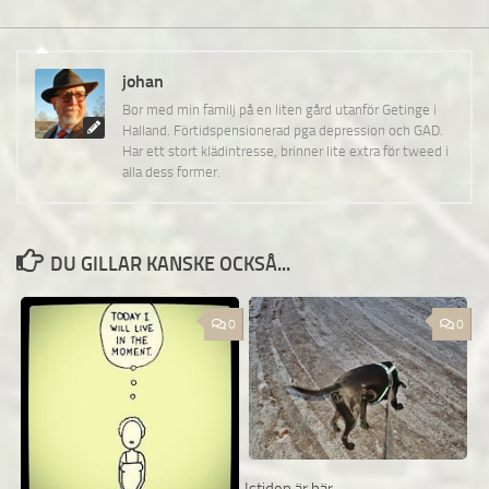
johan
Bor med min familj på en liten gård utanför Getinge i
Halland. Förtidspensionerad pga depression och GAD.
Har ett stort klädintresse, brinner lite extra för tweed i
alla dess former.
DU GILLAR KANSKE OCKSÅ...
0
0