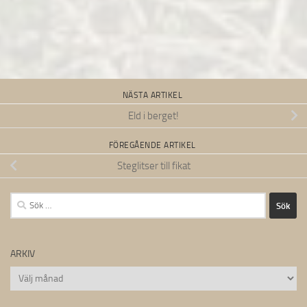
NÄSTA ARTIKEL
Eld i berget!
FÖREGÅENDE ARTIKEL
Steglitser till fikat
Sök
efter:
ARKIV
Arkiv