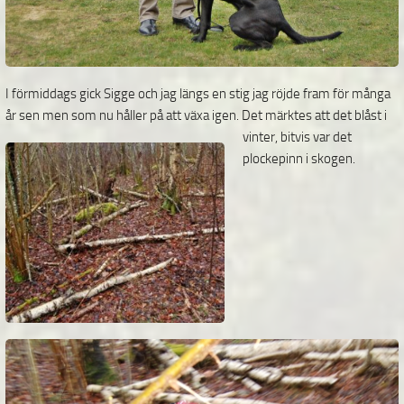
I förmiddags gick Sigge och jag längs en stig jag röjde fram för många
år sen men som nu håller på att
växa igen. Det märktes att det blåst i
vinter, bitvis var det
plockepinn i skogen.