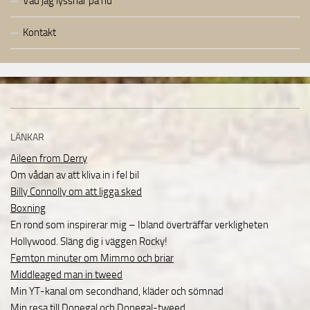
Vad jag lyssnar på nu
Kontakt
LÄNKAR
Aileen from Derry
Om vådan av att kliva in i fel bil
Billy Connolly om att ligga sked
Boxning
En rond som inspirerar mig – Ibland överträffar verkligheten
Hollywood. Släng dig i väggen Rocky!
Femton minuter om Mimmo och briar
Middleaged man in tweed
Min YT-kanal om secondhand, kläder och sömnad
Min resa till Donegal och Donegal-tweed