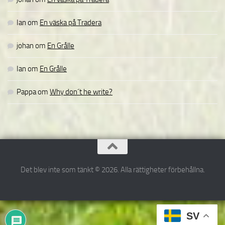
Ian
om
En väska på Tradera
johan
om
En Grålle
Ian
om
En Grålle
Pappa
om
Why don´t he write?
Det blev inte som tänkt © 2026. Alla rättigheter förbehållna.
SV