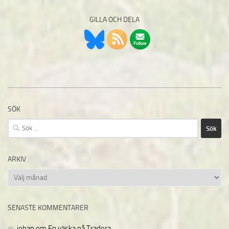
GILLA OCH DELA
SÖK
Sök
efter:
ARKIV
Arkiv
SENASTE KOMMENTARER
johan
om
En väska på Tradera