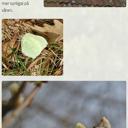
mer synliga) på
våren
.