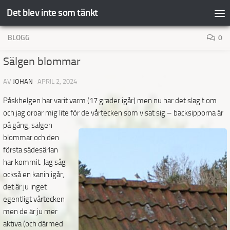
Det blev inte som tänkt
Hoppa till innehåll
BLOGG
0
Sälgen blommar
AV
JOHAN
·
APRIL 2, 2024
Påskhelgen har varit varm (17 grader igår) men nu har det slagit om
och jag oroar mig lite för de
vårtecken som visat sig – backsipporna är
på gång, sälgen
blommar och den
första sädesärlan
har kommit. Jag såg
också en kanin igår,
det är ju inget
egentligt vårtecken
men de är ju mer
aktiva (och därmed