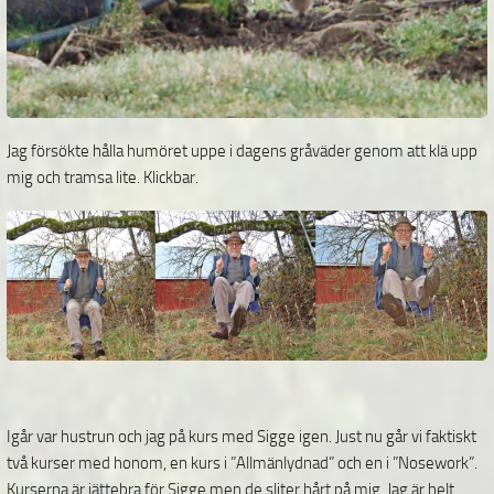
Jag försökte hålla humöret uppe i dagens gråväder genom att klä upp
mig och tramsa lite. Klickbar.
Igår var hustrun och jag på kurs med Sigge igen. Just nu går vi faktiskt
två kurser med honom, en kurs i ”Allmänlydnad” och en i ”Nosework”.
Kurserna är jättebra för Sigge men de sliter hårt på mig. Jag är helt