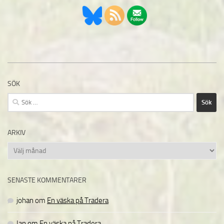
SÖK
Sök
efter:
ARKIV
Arkiv
SENASTE KOMMENTARER
johan
om
En väska på Tradera
Ian
om
En väska på Tradera