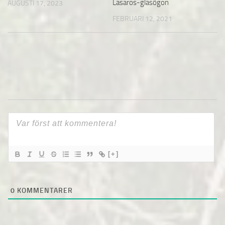
Lasaros-glasögon
AUGUSTI 17, 2023
FEBRUARI 12, 2021
[+]
0
KOMMENTARER