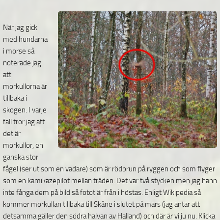
När jag gick
med hundarna
i morse så
noterade jag
att
morkullorna är
tillbaka i
skogen. I varje
fall tror jag att
det är
morkullor, en
ganska stor
fågel (ser ut som en vadare) som är rödbrun på ryggen och som flyger
som en kamikazepilot mellan träden. Det var två stycken men jag hann
inte fånga dem på bild så fotot är från i höstas. Enligt Wikipedia så
kommer morkullan tillbaka till Skåne i slutet på mars (jag antar att
detsamma gäller den södra halvan av Halland) och där är vi ju nu. Klicka