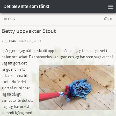
Det blev inte som tänkt
Hoppa till innehåll
BLOGG
0
Betty uppvaktar Stout
AV
JOHAN
·
MARS 25, 2023
I går gjorde jag nåt jag skjutit upp i en månad – jag torkade golvet i
hallen och köket. Det behövdes
verkligen och jag har som sagt varit på
väg att göra det
länge men inte
orkat komma till
skott. Nu är det
gjort så nu slipper
jag ha dåligt
samvete för det ett
tag. Jag har också
kommit igång med