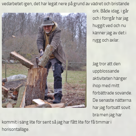
vedarbetet igen, det har legat nere på grund av vädret och bristande
ork.
Både idag, i går
och i förrgår har jag
huggit ved och nu
känner jag av det i
rygg och axlar.
Jag tror att den
uppblossande
aktiviteten hänger
ihop med mitt
förbättrade sovande.
De senaste nätterna
har jag fortsatt sovit
bra men jag har
kommit i säng lite för sent så jag har fått lite för få timmar i
horisontalläge.