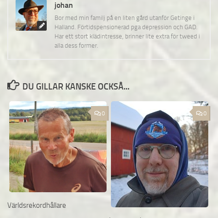
johan
Bor med min familj på en liten gård utanför Getinge i
Halland. Förtidspensionerad pga depression och GAD.
Har ett stort klädintresse, brinner lite extra för tweed i
alla dess former.
DU GILLAR KANSKE OCKSÅ...
0
0
Världsrekordhållare