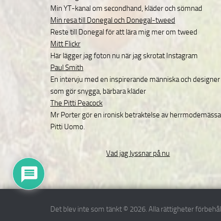
Min YT-kanal om secondhand, kläder och sömnad
Min resa till Donegal och Donegal-tweed
Reste till Donegal för att lära mig mer om tweed
Mitt Flickr
Här lägger jag foton nu när jag skrotat Instagram
Paul Smith
En intervju med en inspirerande människa och designer
som gör snygga, bärbara kläder
The Pitti Peacock
Mr Porter gör en ironisk betraktelse av herrmodemäss
Pitti Uomo.
Vad jag lyssnar på nu
Det blev inte som tänkt © 2026. Alla rättigheter förbehål