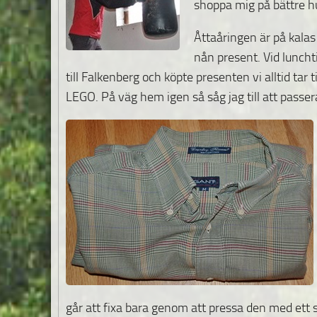
shoppa mig på bättre hu
Åttaåringen är på kala
nån present. Vid lunchti
till Falkenberg och köpte presenten vi alltid tar til
LEGO. På väg hem igen så såg jag till att pass
går att fixa bara genom att pressa den med ett s