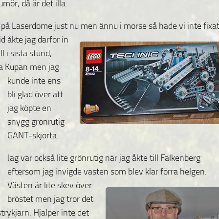
mör, då är det illa.
s på Laserdome just nu men ännu i morse så hade vi inte
fixa
d åkte jag därför in
l i sista stund,
era Kupan men
jag
kunde inte ens
bli glad över att
jag köpte en
snygg grönrutig
GANT-skjorta.
Jag var också lite grönrutig när jag åkte till Falkenberg
eftersom jag invigde västen som blev klar förra helgen.
Västen är lite skev över
bröstet men jag tror det
trykjärn. Hjälper inte det