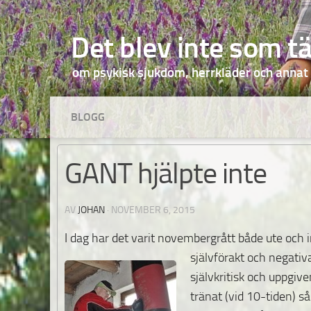
Hoppa till innehåll
Det blev inte som t
om psykisk sjukdom, herrkläder och annat
BLOGG
GANT hjälpte inte
AV
JOHAN
·
NOVEMBER 6, 2015
I dag har det varit novembergrått både ute och 
självförakt och negati
självkritisk och uppgive
tränat (vid 10-tiden) s