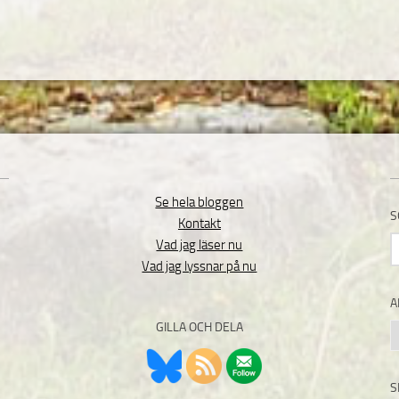
Se hela bloggen
S
Kontakt
S
Vad jag läser nu
e
Vad jag lyssnar på nu
A
GILLA OCH DELA
A
S