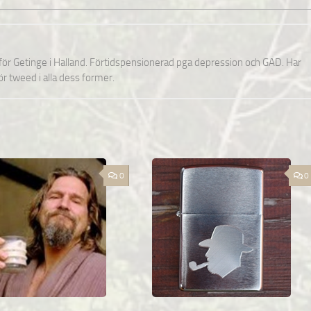
nför Getinge i Halland. Förtidspensionerad pga depression och GAD. Har
för tweed i alla dess former.
0
0