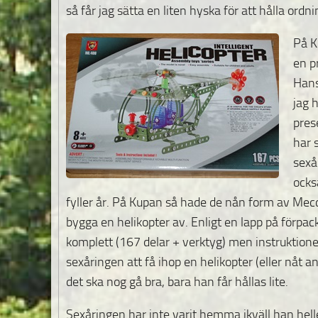
så får jag sätta en liten hyska för att hålla ordn
På K
en p
Hans
jag 
pres
har 
sexå
ocks
fyller år. På Kupan så hade de nån form av M
bygga en helikopter av. Enligt en lapp på förpa
komplett (167 delar + verktyg) men instruktioner
sexåringen att få ihop en helikopter (eller nåt an
det ska nog gå bra, bara han får hållas lite.
Sexåringen har inte varit hemma ikväll han helle