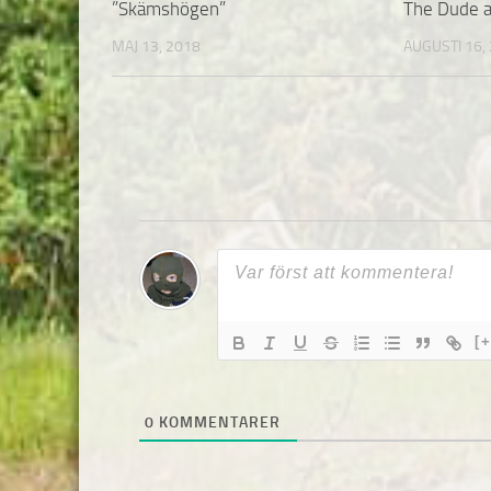
”Skämshögen”
The Dude 
MAJ 13, 2018
AUGUSTI 16,
[+
0
KOMMENTARER