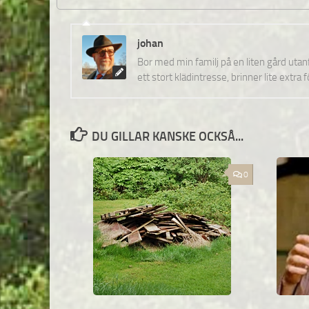
johan
Bor med min familj på en liten gård uta
ett stort klädintresse, brinner lite extra 
DU GILLAR KANSKE OCKSÅ...
0