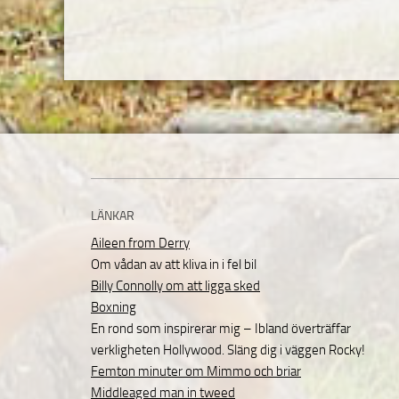
LÄNKAR
Aileen from Derry
Om vådan av att kliva in i fel bil
Billy Connolly om att ligga sked
Boxning
En rond som inspirerar mig – Ibland överträffar
verkligheten Hollywood. Släng dig i väggen Rocky!
Femton minuter om Mimmo och briar
Middleaged man in tweed