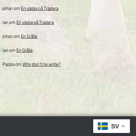
johan
om
En väska på Tradera
Ian
om
En väska på Tradera
johan
om
En Grålle
Ian
om
En Grålle
Pappa
om
Why don´t he write?
SV