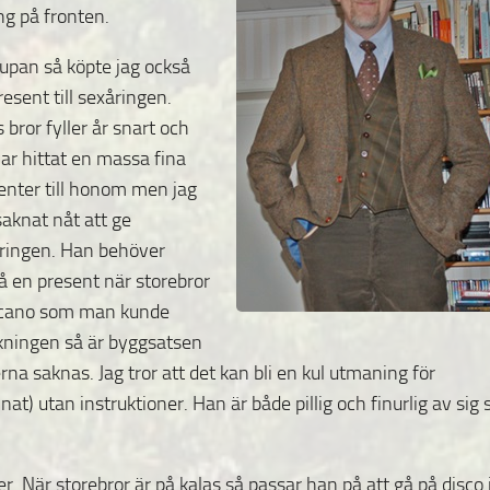
ing på
fronten.
upan så köpte jag också
resent till sexåringen.
 bror fyller år snart och
har hittat en massa fina
enter till honom men jag
saknat nåt att ge
ringen. Han behöver
å en present när storebror
eccano som man kunde
ckningen så är byggsatsen
na saknas. Jag tror att det kan bli en kul utmaning för
nat) utan instruktioner. Han är både pillig och finurlig av sig 
r. När storebror är på kalas så passar han på att gå på disco 