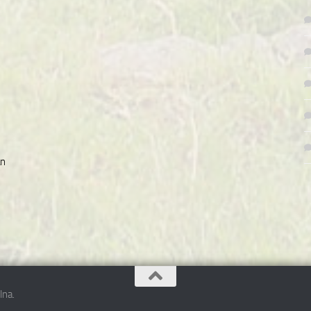
an
lna.