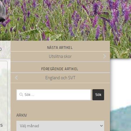
NÄSTA ARTIKEL
0
Utslitna skor
FÖREGÅENDE ARTIKEL
England och SVT
Sök
efter:
ARKIV
Arkiv
ns