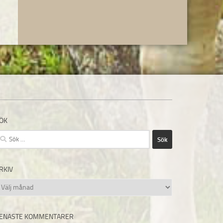
ÖK
ök
fter:
RKIV
rkiv
ENASTE KOMMENTARER