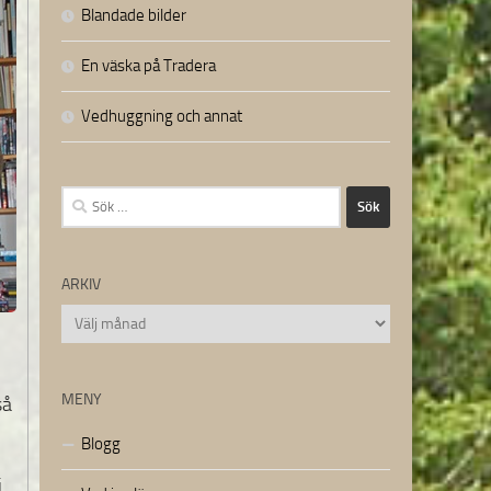
Blandade bilder
En väska på Tradera
Vedhuggning och annat
Sök
efter:
ARKIV
Arkiv
MENY
så
Blogg
i