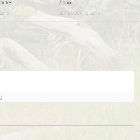
abides
Zippo
 2019
SEPTEMBER 19, 2016
]