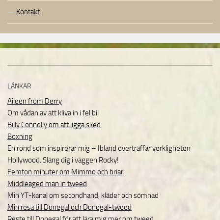
Kontakt
LÄNKAR
Aileen from Derry
Om vådan av att kliva in i fel bil
Billy Connolly om att ligga sked
Boxning
En rond som inspirerar mig – Ibland överträffar verkligheten
Hollywood. Släng dig i väggen Rocky!
Femton minuter om Mimmo och briar
Middleaged man in tweed
Min YT-kanal om secondhand, kläder och sömnad
Min resa till Donegal och Donegal-tweed
Reste till Donegal för att lära mig mer om tweed