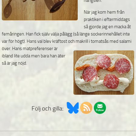
hängslen.
När jag kom hem från
praktiken i eftermiddags
så gjorde jag en macka åt
femåringen. Han fick själv välja pålägg (så länge sockerinnehållet inte
var för högt). Hans val blev kräftost och makrill i tomatsås med salami
över.
Hans matpreferenser är
ibland lite udda men bara han äter
så är jag nöjd.
Följ och gilla: