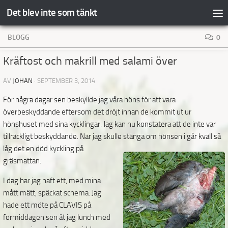
Det blev inte som tänkt
Hoppa till innehåll
BLOGG
0
Kräftost och makrill med salami över
AV
JOHAN
·
SEPTEMBER 3, 2014
För några dagar sen beskyllde jag våra höns för att vara
överbeskyddande eftersom det dröjt innan de kommit ut ur
hönshuset med sina kycklingar. Jag kan nu konstatera att de inte var
tillräckligt beskyddande. När jag skulle stänga
om hönsen i går kväll så
låg det en död kyckling på
gräsmattan.
I dag har jag haft ett, med mina
mått mätt, späckat schema. Jag
hade ett möte på CLAVIS på
förmiddagen sen åt jag lunch med