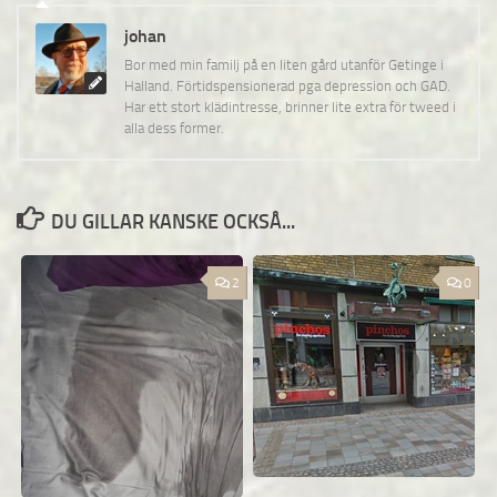
johan
Bor med min familj på en liten gård utanför Getinge i
Halland. Förtidspensionerad pga depression och GAD.
Har ett stort klädintresse, brinner lite extra för tweed i
alla dess former.
DU GILLAR KANSKE OCKSÅ...
2
0