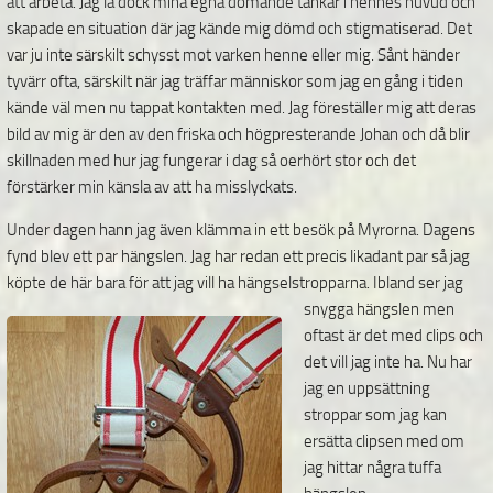
att arbeta. Jag la dock mina egna dömande tankar i hennes huvud och
skapade en situation där jag kände mig dömd och stigmatiserad. Det
var ju inte särskilt schysst mot varken henne eller mig. Sånt händer
tyvärr ofta, särskilt när jag träffar människor som jag en gång i tiden
kände väl men nu tappat kontakten med. Jag föreställer mig att deras
bild av mig är den av den friska och högpresterande Johan och då blir
skillnaden med hur jag fungerar i dag så oerhört stor och det
förstärker min känsla av att ha misslyckats.
Under dagen hann jag även klämma in ett besök på Myrorna. Dagens
fynd blev ett par hängslen. Jag har redan ett precis likadant par så jag
köpte de här bara för att jag vill ha hängselstropparna.
Ibland ser jag
snygga hängslen men
oftast är det med clips och
det vill jag inte ha. Nu har
jag en uppsättning
stroppar som jag kan
ersätta clipsen med om
jag hittar några tuffa