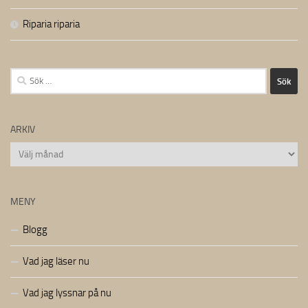
Riparia riparia
Sök
efter:
ARKIV
Arkiv
MENY
Blogg
Vad jag läser nu
Vad jag lyssnar på nu