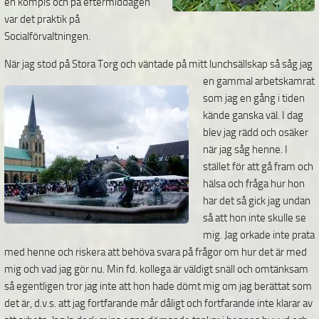
en kompis och på eftermiddagen
var det praktik på
Socialförvaltningen.
När jag stod på Stora Torg
och väntade på mitt lunchsällskap så såg jag
en gammal arbetskamrat
som jag en gång i tiden
kände ganska väl. I dag
blev jag rädd och osäker
när jag såg henne. I
stället för att gå fram och
hälsa och fråga hur hon
har det så gick jag undan
så att hon inte skulle se
mig. Jag orkade inte prata
med henne och riskera att behöva svara på frågor om hur det är med
mig och vad jag gör nu. Min fd. kollega är väldigt snäll och omtänksam
så egentligen tror jag inte att hon hade dömt mig om jag berättat som
det är, d.v.s. att jag fortfarande mår dåligt och fortfarande inte klarar av