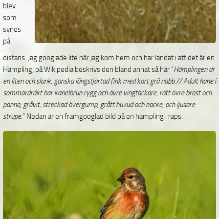
blev
som
synes
på
distans. Jag googlade lite när jag kom hem och har landat i att det är en
Hämpling, på Wikipedia beskrivs den bland annat så här ”
Hämplingen är
en liten och slank, ganska långstjärtad fink med kort grå näbb.// Adult hane i
sommardräkt har kanelbrun rygg och övre vingtäckare, rött övre bröst och
panna, gråvit, streckad övergump, grått huvud och nacke, och ljusare
strupe.
” Nedan är en framgooglad bild på en hämpling i raps.