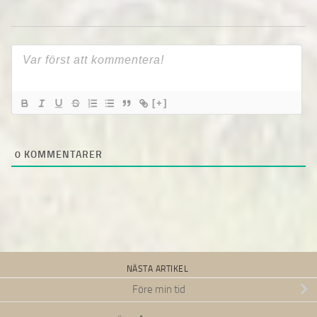
[+]
0
KOMMENTARER
NÄSTA ARTIKEL
Före min tid