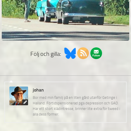
Följ och gilla:
johan
Bor med min familj på en liten gård utanför Getinge i
Halland. Förtidspensionerad pga depression och GAD.
Har ett stort klädintresse, brinner lite extra för tweed i
alla dess former.