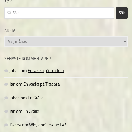
SÖK
Sök
efter:
ARKIV
Arkiv
SENASTE KOMMENTARER
johan
om
En väska på Tradera
Ian
om
En väska på Tradera
johan
om
En Grålle
Ian
om
En Grålle
Pappa
om
Why don´t he write?