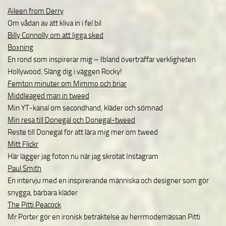
Aileen from Derry
Om vådan av att kliva in i fel bil
Billy Connolly om att ligga sked
Boxning
En rond som inspirerar mig – Ibland överträffar verkligheten
Hollywood. Släng dig i väggen Rocky!
Femton minuter om Mimmo och briar
Middleaged man in tweed
Min YT-kanal om secondhand, kläder och sömnad
Min resa till Donegal och Donegal-tweed
Reste till Donegal för att lära mig mer om tweed
Mitt Flickr
Här lägger jag foton nu när jag skrotat Instagram
Paul Smith
En intervju med en inspirerande människa och designer som gör
snygga, bärbara kläder
The Pitti Peacock
Mr Porter gör en ironisk betraktelse av herrmodemässan Pitti