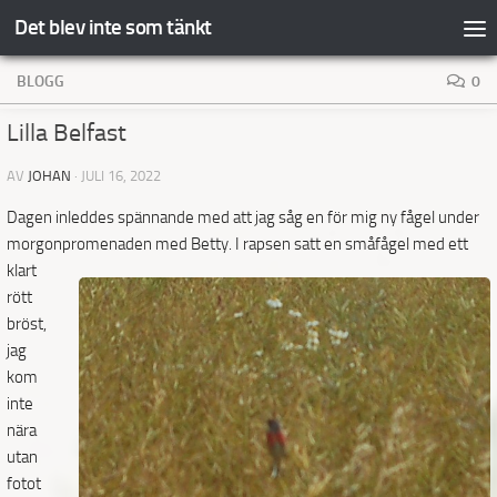
Det blev inte som tänkt
Hoppa till innehåll
BLOGG
0
Lilla Belfast
AV
JOHAN
·
JULI 16, 2022
Dagen inleddes spännande med att jag såg en för mig ny fågel under
morgonpromenaden med Betty.
I rapsen satt en småfågel med ett
klart
rött
bröst,
jag
kom
inte
nära
utan
fotot