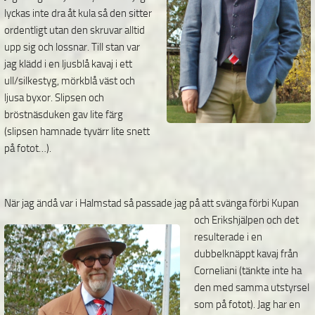
lyckas inte dra åt kula så den sitter
ordentligt utan den skruvar alltid
upp sig och lossnar. Till stan var
jag klädd i en ljusblå kavaj i ett
ull/silkestyg, mörkblå väst och
ljusa byxor. Slipsen och
bröstnäsduken gav lite färg
(slipsen hamnade tyvärr lite snett
på fotot…).
När jag ändå var i Halmstad så passade jag på att svänga förbi Kupan
och Erikshjälpen och det
resulterade i en
dubbelknäppt kavaj från
Corneliani (tänkte inte ha
den med samma utstyrsel
som på fotot). Jag har en