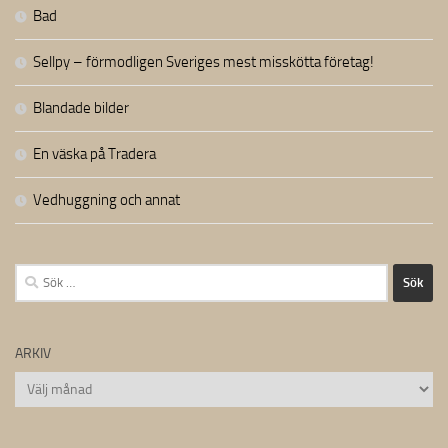
Bad
Sellpy – förmodligen Sveriges mest misskötta företag!
Blandade bilder
En väska på Tradera
Vedhuggning och annat
Sök
efter:
ARKIV
Arkiv