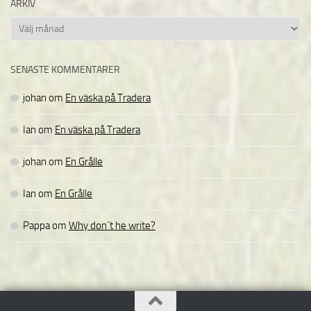
ARKIV
Arkiv
SENASTE KOMMENTARER
johan
om
En väska på Tradera
Ian
om
En väska på Tradera
johan
om
En Grålle
Ian
om
En Grålle
Pappa
om
Why don´t he write?