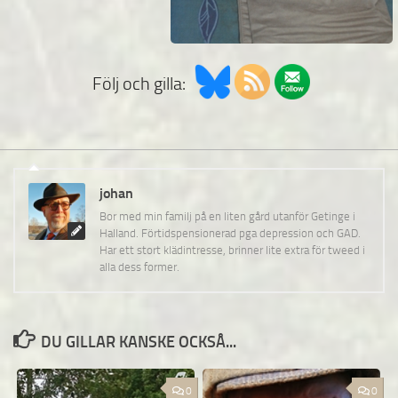
Följ och gilla:
johan
Bor med min familj på en liten gård utanför Getinge i
Halland. Förtidspensionerad pga depression och GAD.
Har ett stort klädintresse, brinner lite extra för tweed i
alla dess former.
DU GILLAR KANSKE OCKSÅ...
0
0