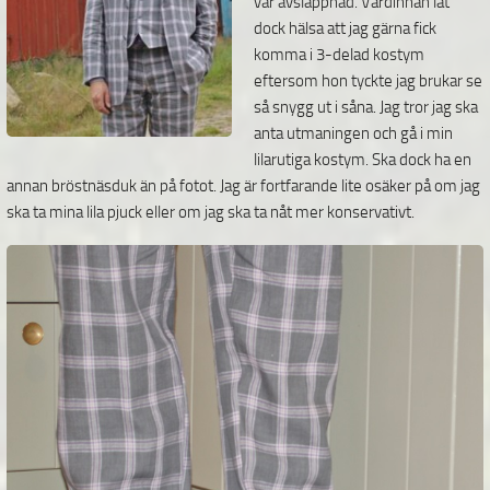
var avslappnad. Värdinnan lät
dock hälsa att jag gärna fick
komma i 3-delad kostym
eftersom hon tyckte jag brukar se
så snygg ut i såna. Jag tror jag ska
anta utmaningen och gå i min
lilarutiga kostym. Ska dock ha en
annan bröstnäsduk än på fotot. Jag är fortfarande lite osäker på om jag
ska ta mina lila pjuck eller om jag ska ta nåt mer konservativt.