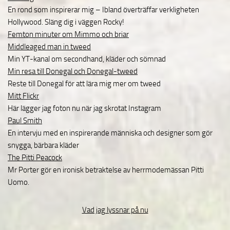
En rond som inspirerar mig – Ibland överträffar verkligheten
Hollywood. Släng dig i väggen Rocky!
Femton minuter om Mimmo och briar
Middleaged man in tweed
Min YT-kanal om secondhand, kläder och sömnad
Min resa till Donegal och Donegal-tweed
Reste till Donegal för att lära mig mer om tweed
Mitt Flickr
Här lägger jag foton nu när jag skrotat Instagram
Paul Smith
En intervju med en inspirerande människa och designer som gör
snygga, bärbara kläder
The Pitti Peacock
Mr Porter gör en ironisk betraktelse av herrmodemässan Pitti
Uomo.
Vad jag lyssnar på nu