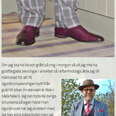
Om jag ska ha lila och grått på mig i morgon så vill jag inte ha
guldfärgade piercingar i ansiktet så i
eftermiddags åkte jag till
Halmstad för att få
ögonbrynspiercingen bytt från
guld till silver (materialet är titan i
båda fallen). Jag kan byta de övriga
smyckena på egen hand men
ögonbrynet har jag problem med.
Jag kan göra själva bytet men jag