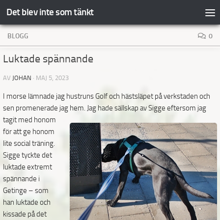
Det blev inte som tänkt
Hoppa till innehåll
BLOGG
0
Luktade spännande
AV
JOHAN
·
MAJ 5, 2023
I morse lämnade jag hustruns Golf och hästsläpet på verkstaden och
sen promenerade jag hem. Jag
hade sällskap av Sigge eftersom jag
tagit med honom
för att ge honom
lite social träning.
Sigge tyckte det
luktade extremt
spännande i
Getinge – som
han luktade och
kissade på det