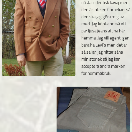
nästan identisk kavaj men
den är inte en Corneliani så
den ska jag göra mig av
med. Jag köpte också ett
par ljusa jeans att ha här
hemma. Jag
vill egentligen
bara ha Levi´s men det är
så sällan jag hittar såna i
min storlek så jag kan
acceptera andra märken
för hemmabruk.