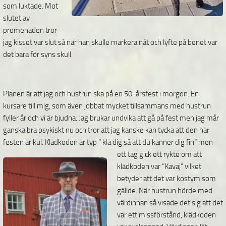
som luktade. Mot
slutet av
promenaden tror
jag kisset var slut så när han skulle markera nåt och lyfte på benet var
det bara för syns skull.
Planen är att jag och hustrun ska på en 50-årsfest i morgon. En
kursare till mig, som även jobbat mycket tillsammans med hustrun
fyller år och vi är bjudna. Jag brukar undvika att gå på fest men jag mår
ganska bra psykiskt nu och tror att jag kanske kan tycka att den här
festen är kul. Klädkoden är typ ” klä dig så att du känner dig fin” men
ett tag gick ett rykte om att
klädkoden var ”Kavaj” vilket
betyder att det var kostym som
gällde. När hustrun hörde med
värdinnan så visade det sig att det
var ett missförstånd, klädkoden