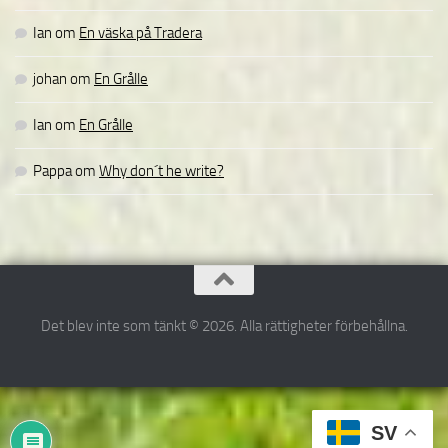
Ian
om
En väska på Tradera
johan
om
En Grålle
Ian
om
En Grålle
Pappa
om
Why don´t he write?
Det blev inte som tänkt © 2026. Alla rättigheter förbehållna.
SV