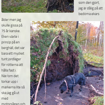
som
den gjort,
jag är dålig på att
bedöma ekars
ålder men jag
skulle gissa på
75 år kanske.
Eken växte i
princip på en
berghäll, det var
bara ett mycket
tunt jordlager
för rötterna att
hålla fast i.
När/om det
torkar upp i
markerna lite så
ska jag gå ut
med
motorsågen och