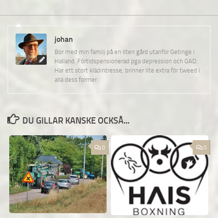
johan
Bor med min familj på en liten gård utanför Getinge i
Halland. Förtidspensionerad pga depression och GAD.
Har ett stort klädintresse, brinner lite extra för tweed i
alla dess former.
DU GILLAR KANSKE OCKSÅ...
0
0