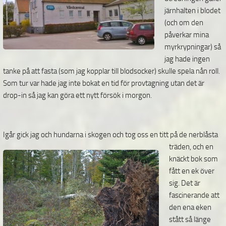
järnhalten i blodet
(och om den
påverkar mina
myrkrypningar) så
jag hade ingen
tanke på att fasta (som jag kopplar till blodsocker) skulle spela nån roll.
Som tur var hade jag inte bokat en tid för provtagning utan det är
drop-in så jag kan göra ett nytt försök i morgon.
Igår gick jag och hundarna i skogen och tog oss en titt på de nerblåsta
träden,
och en
knäckt bok som
fått en ek över
sig. Det är
fascinerande att
den ena eken
stått så länge