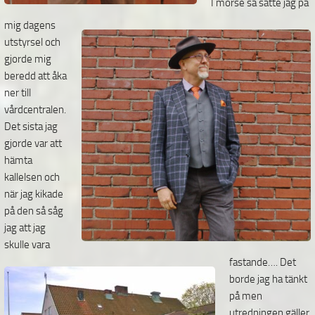
I morse så satte jag på
mig dagens
utstyrsel och
gjorde mig
beredd att åka
ner till
vårdcentralen.
Det
sista jag
gjorde var att
hämta
kallelsen och
när jag kikade
på den så såg
jag att jag
skulle vara
fastande…. Det
borde jag ha tänkt
på men
utredningen gäller