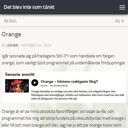
Det blev inte som tänkt
Hoppa till innehåll
BLOGG
0
Orange
AV
JOHAN
·
OKTOBER 24, 2023
Igår lyssnade jag på fredagens Stil i P1 som handlade om färgen
orange, som vanligt bjöd
programmet på underhållande fördjupningar.
Orange är en av mina absoluta favoritfärger, vid sidan av lila, och
programmet fick mig att börja fundera på olika utstyrslar med orange i,
eller till och med orange och lila i. Jag har ju ett par orange byxor som