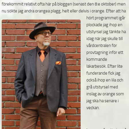
förekommit relativt ofta här på bloggen (senast den 8:e oktober) men
nu sökte jag andra orangea
plagg, helt eller delvis i orange. Efter att ha
hört programmet igår
plockade jag ihop en
utstyrsel jag tänkte ha
idag när jag skulle till
vårdcentralen för
provtagning inför ett
kommande
läkarbesök. Efter lite
funderande fick jag
också ihop en lila och
grå utstyrsel med
inslag av orange som
jag ska ha senare i
veckan.