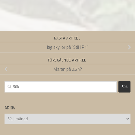
NÄSTA ARTIKEL
Jag skyller på ”Stil i P1”
FÖREGÅENDE ARTIKEL
Maran på 2.24?
Sök
efter:
ARKIV
Arkiv