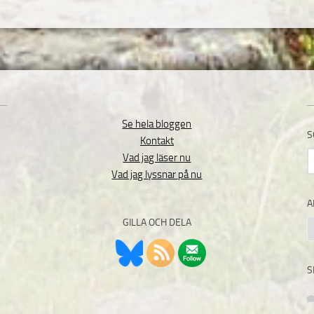
Se hela bloggen
S
Kontakt
S
Vad jag läser nu
e
Vad jag lyssnar på nu
A
GILLA OCH DELA
A
S