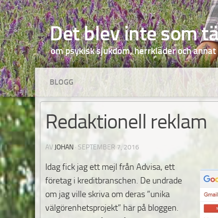
Hoppa till innehåll
Det blev inte som t
om psykisk sjukdom, herrkläder och annat
BLOGG
Redaktionell reklam
AV
JOHAN
·
SEPTEMBER 7, 2016
Idag fick jag ett mejl från Advisa,
ett
företag i kreditbranschen. De undrade
om jag ville skriva om deras ”unika
välgörenhetsprojekt” här på bloggen.