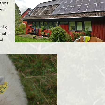
känns
er á
nligt
 möter
vi