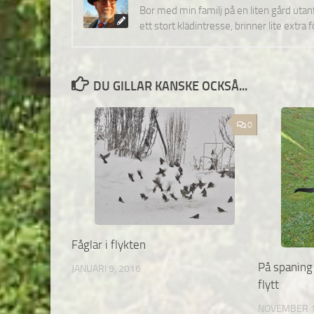
Bor med min familj på en liten gård uta
ett stort klädintresse, brinner lite extra 
DU GILLAR KANSKE OCKSÅ...
0
Fåglar i flykten
På spaning
JANUARI 9, 2016
flytt
NOVEMBER 1