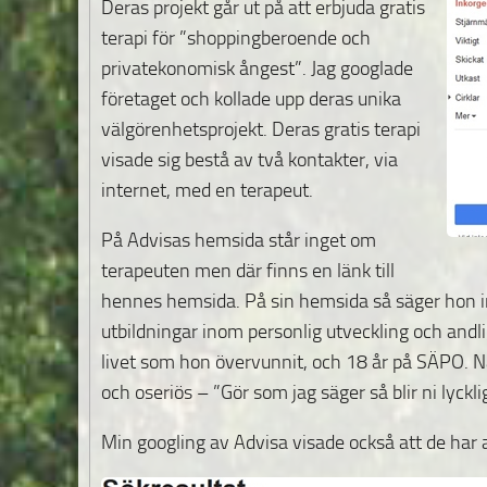
Deras projekt går ut på att erbjuda gratis
terapi för ”shoppingberoende och
privatekonomisk ångest”. Jag googlade
företaget och kollade upp deras unika
välgörenhetsprojekt. Deras gratis terapi
visade sig bestå av två kontakter, via
internet, med en terapeut.
På Advisas hemsida står inget om
terapeuten men där finns en länk till
hennes hemsida. På sin hemsida så säger hon inte
utbildningar inom personlig utveckling och andli
livet som hon övervunnit, och 18 år på SÄPO. N
och oseriös – ”Gör som jag säger så blir ni lyckli
Min googling av Advisa visade också att de har a