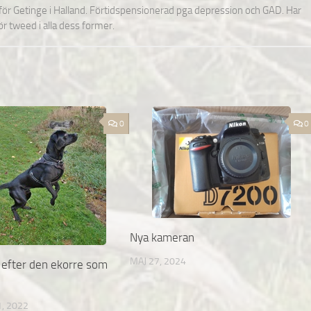
nför Getinge i Halland. Förtidspensionerad pga depression och GAD. Har
för tweed i alla dess former.
0
0
Nya kameran
MAJ 27, 2024
 efter den ekorre som
, 2022