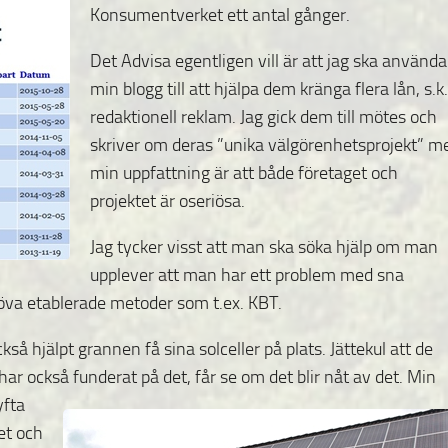
Konsumentverket ett antal gånger.
Det Advisa egentligen vill är att jag ska använda
min blogg till att hjälpa dem kränga flera lån, s.k.
redaktionell reklam. Jag gick dem till mötes och
skriver om deras ”unika välgörenhetsprojekt” m
min uppfattning är att både företaget och
projektet är oseriösa.
Jag tycker visst att man ska söka hjälp om man
upplever att man har ett problem med sna
pröva etablerade metoder som t.ex. KBT.
så hjälpt grannen få sina solceller på plats. Jättekul att de
har också funderat på det, får se om det blir
nåt av det. Min
yfta
et och