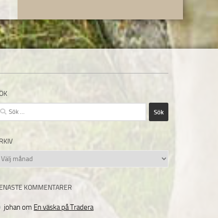
ÖK
ök
fter:
RKIV
rkiv
ENASTE KOMMENTARER
johan
om
En väska på Tradera