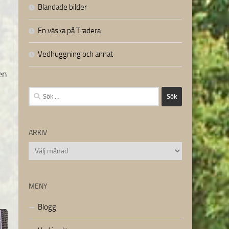
Blandade bilder
En väska på Tradera
Vedhuggning och annat
en
Sök
efter:
ARKIV
Arkiv
MENY
Blogg