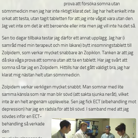
prova att försöka somna utan
sömnmedicin men jag har inte riktigt klarat det. Jag har helt enkelt inte
orkat att testa, utan tagit tabletten för att jag inte vågat vara utan den.
Jag vet inte om det är ett beroende eller inte men jag vill inte ha det så.
Sen tio dagar tillbaka testar jag därför ett annat upplägg. Jag har (i
samråd med min terapeut och min läkare) bytt insomningstablett till
Zolpidem, som verkar mycket snabbare än Zopiklon. Tanken är att jag
då ska våga prova att somna utan att ta en tablett. Har jag svårt att
somna så tar jag en Zolpidem. Hittills har det gått väldigt bra, jag har
klarat mig nästan helt utan sömnmedicin.
Zolpidem verkar verkligen mycket snabbt. Man somnar med lite
samma känsla som när man blir sövd (att sakta sjunka neråt), vilket
inte är en helt angenäm upplevelse. Sen jag fick ECT (elbehandling mot
depression) har jag en rädsla för att bli sövd.
I samband med att jag
sövdes inför en ECT-
behandling så verkade
den