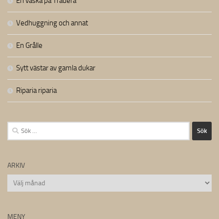
En väska på Tradera
Vedhuggning och annat
En Grålle
Sytt västar av gamla dukar
Riparia riparia
Sök
efter:
ARKIV
Arkiv
MENY