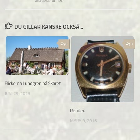
alla dess former.
DU GILLAR KANSKE OCKSÅ...
0
0
Flickorna Lundgren på Skäret
JUNI 29, 2023
Rendex
MARS 9, 2016