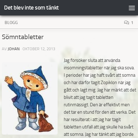
Det blev inte som tänkt
Hoppa till innehåll
BLOGG
1
Sömntabletter
AV
JOHAN
·
OKTOBER 12, 2013
Jag försöker sluta att använda
insomningstabletter när jag ska sova.
I perioder har jag haft svårt att somna
och har därför tagit Zopiklon när jag
gått och lagt mig. Jag har märkt att det
blivit att jag tagit tabletten
rutinmässigt. Den är effektivt men
det tar en stund för den att verka. Det
har resulterat i att jag har tagit
tabletten utifall att jag skulle ha svårt
att somna. Jag har tänkt att jag borde