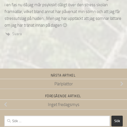
i en fas nu då jag mår psykiskt dåligt över den stress skolan
framkallar, vilket bland annat har påverkat min sömn och att jag får
stressutslag på huden.. Men jag har upptäckt att jag somnar lättare
om jag har tränat innan på dagen 🙂
Svara
NÄSTA ARTIKEL
Pärlplattor
FÖREGÅENDE ARTIKEL
Inget fredagsmys
Sök
efter: