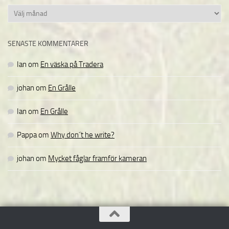
Arkiv
SENASTE KOMMENTARER
Ian
om
En väska på Tradera
johan
om
En Grålle
Ian
om
En Grålle
Pappa
om
Why don´t he write?
johan
om
Mycket fåglar framför kameran