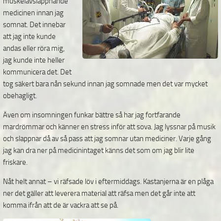
muskelavslappnande
medicinen innan jag
somnat. Det innebar
att jag inte kunde
andas eller röra mig,
jag kunde inte heller
kommunicera det. Det
tog säkert bara nån sekund innan jag somnade men det var mycket
obehagligt.
Även om insomningen funkar bättre så har jag fortfarande
mardrömmar och känner en stress inför att sova. Jag lyssnar på musik
och slappnar då av så pass att jag somnar utan mediciner. Varje gång
jag kan dra ner på medicinintaget känns det som om jag blir lite
friskare.
Nåt helt annat – vi räfsade löv i eftermiddags. Kastanjerna är en plåga
ner det gäller att leverera material att räfsa men det går inte att
komma ifrån att de är vackra att se på.