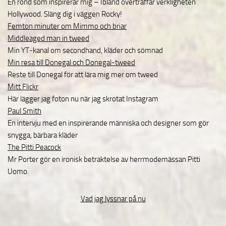
En rond som inspirerar mig – Ibland överträffar verkligheten
Hollywood. Släng dig i väggen Rocky!
Femton minuter om Mimmo och briar
Middleaged man in tweed
Min YT-kanal om secondhand, kläder och sömnad
Min resa till Donegal och Donegal-tweed
Reste till Donegal för att lära mig mer om tweed
Mitt Flickr
Här lägger jag foton nu när jag skrotat Instagram
Paul Smith
En intervju med en inspirerande människa och designer som gör
snygga, bärbara kläder
The Pitti Peacock
Mr Porter gör en ironisk betraktelse av herrmodemässan Pitti
Uomo.
Vad jag lyssnar på nu