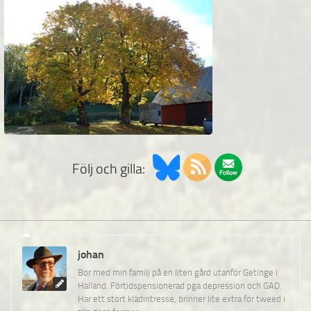
Följ och gilla:
johan
Bor med min familj på en liten gård utanför Getinge i
Halland. Förtidspensionerad pga depression och GAD.
Har ett stort klädintresse, brinner lite extra för tweed i