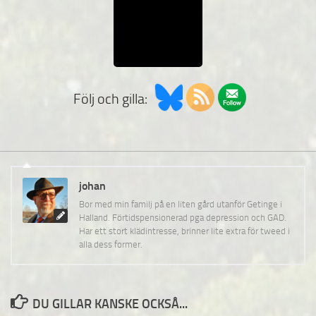
Följ och gilla:
johan
Bor med min familj på en liten gård utanför Getinge i
Halland. Förtidspensionerad pga depression och GAD.
Har ett stort klädintresse, brinner lite extra för tweed i
alla dess former.
DU GILLAR KANSKE OCKSÅ...