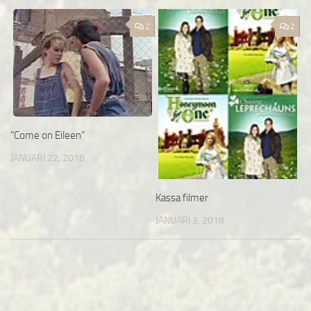
2
2
”Come on Eileen”
JANUARI 22, 2018
Kassa filmer
JANUARI 3, 2018