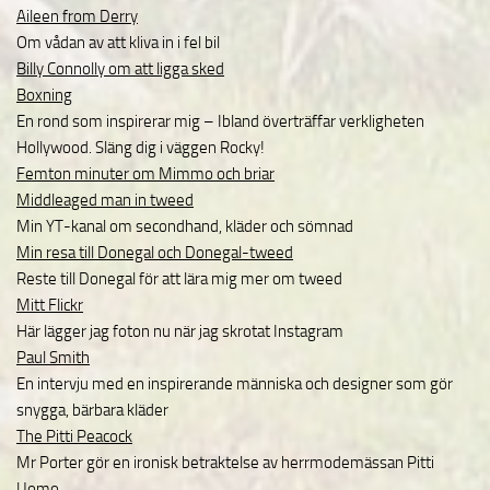
Aileen from Derry
Om vådan av att kliva in i fel bil
Billy Connolly om att ligga sked
Boxning
En rond som inspirerar mig – Ibland överträffar verkligheten
Hollywood. Släng dig i väggen Rocky!
Femton minuter om Mimmo och briar
Middleaged man in tweed
Min YT-kanal om secondhand, kläder och sömnad
Min resa till Donegal och Donegal-tweed
Reste till Donegal för att lära mig mer om tweed
Mitt Flickr
Här lägger jag foton nu när jag skrotat Instagram
Paul Smith
En intervju med en inspirerande människa och designer som gör
snygga, bärbara kläder
The Pitti Peacock
Mr Porter gör en ironisk betraktelse av herrmodemässan Pitti
Uomo.