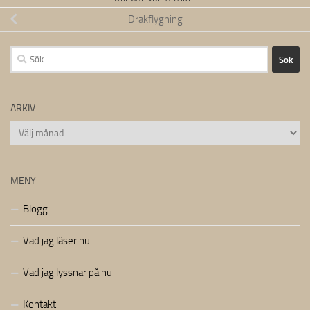
Drakflygning
Sök
efter:
ARKIV
Arkiv
MENY
Blogg
Vad jag läser nu
Vad jag lyssnar på nu
Kontakt