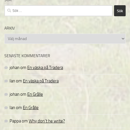
Sök
efter:
ARKIV
Arkiv
SENASTE KOMMENTARER
johan
om
En väska på Tradera
Ian
om
En väska på Tradera
johan
om
En Grålle
Ian
om
En Grålle
Pappa
om
Why don´t he write?