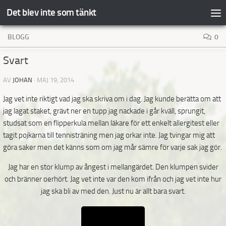
Det blev inte som tänkt
Hoppa till innehåll
BLOGG
0
Svart
AV
JOHAN
·
MAJ 19, 2014
Jag vet inte riktigt vad jag ska skriva om i dag. Jag kunde berätta om att
jag lagat staket, grävt ner en tupp jag nackade i går kväll, sprungit,
studsat som en flipperkula mellan läkare för ett enkelt allergitest eller
tagit pojkarna till tennisträning men jag orkar inte. Jag tvingar mig att
göra saker men det känns som om jag mår sämre för varje sak jag gör.
Jag har en stor klump av ångest i mellangärdet. Den klumpen svider
och bränner oerhört. Jag vet inte var den kom ifrån och jag vet inte hur
jag ska bli av med den. Just nu är allt bara svart.