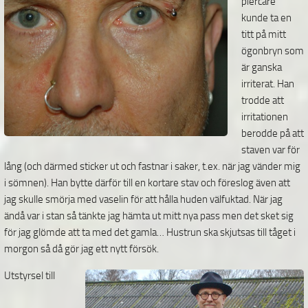
piercare
kunde ta en
titt på mitt
ögonbryn som
är ganska
irriterat. Han
trodde att
irritationen
berodde på att
staven var för
lång (och därmed sticker ut och fastnar i saker, t.ex. när jag vänder mig
i sömnen). Han bytte därför till en kortare stav och föreslog även att
jag skulle smörja med vaselin för att hålla huden välfuktad. När jag
ändå var i stan så tänkte jag hämta ut mitt nya pass men det sket sig
för jag glömde att ta med det gamla… Hustrun ska skjutsas till tåget i
morgon så då gör jag ett nytt försök.
Utstyrsel till