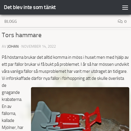
Det blev inte som tänkt
Hoppa till innehåll
BLOGG
0
Tors hammare
AV
JOHAN
·
NOVEMBER 14, 2022
På höstarna brukar det alltid komma in möss i huset men med hjälp av
ett par fällor brukar vi få bukt på problemet. I år så har mössen undvikit
våra vanliga fällor så musproblemet har varit mer utdraget än tidigare.
Vi införskaffade därför nya fällor i förhoppning att de skulle överlista
de
gnagande
krabaterna.
En av
fällorna,
kallade
Mjölner, har