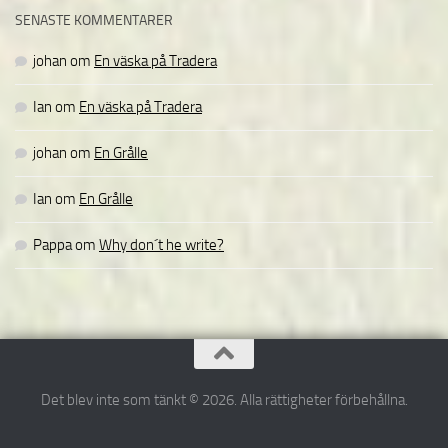
SENASTE KOMMENTARER
johan
om
En väska på Tradera
Ian
om
En väska på Tradera
johan
om
En Grålle
Ian
om
En Grålle
Pappa
om
Why don´t he write?
Det blev inte som tänkt © 2026. Alla rättigheter förbehållna.