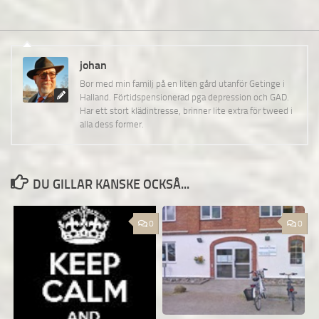
johan
Bor med min familj på en liten gård utanför Getinge i
Halland. Förtidspensionerad pga depression och GAD.
Har ett stort klädintresse, brinner lite extra för tweed i
alla dess former.
DU GILLAR KANSKE OCKSÅ...
0
0