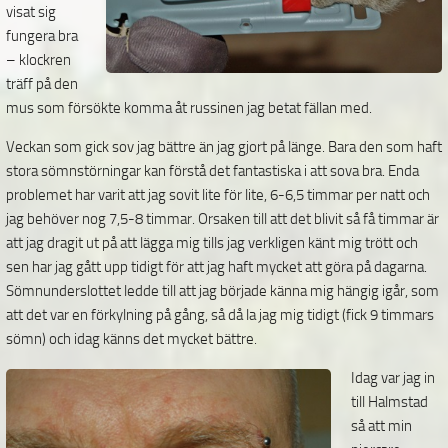
visat sig
fungera bra
– klockren
träff på den
mus som försökte komma åt russinen jag betat fällan med.
Veckan som gick sov jag bättre än jag gjort på länge. Bara den som haft
stora sömnstörningar kan förstå det fantastiska i att sova bra. Enda
problemet har varit att jag sovit lite för lite, 6-6,5 timmar per natt och
jag behöver nog 7,5-8 timmar. Orsaken till att det blivit så få timmar är
att jag dragit ut på att lägga mig tills jag verkligen känt mig trött och
sen har jag gått upp tidigt för att jag haft mycket att göra på dagarna.
Sömnunderslottet ledde till att jag började känna mig hängig igår, som
att det var en förkylning på gång, så då la jag mig tidigt (fick 9 timmars
sömn) och idag känns det mycket bättre.
Idag var jag in
till Halmstad
så att min