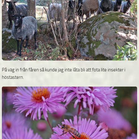
På väg in från fåren så kunde jag inte låta bli att fota lite insekter i
höstastern.