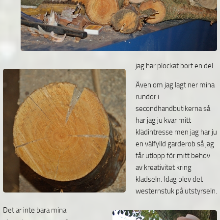
jag har plockat bort en del.
Även om jag lagt ner mina
rundor i
secondhandbutikerna så
har jag ju kvar mitt
klädintresse men jag
har ju
en välfylld garderob så jag
får utlopp för mitt behov
av kreativitet kring
klädseln. Idag blev det
westernstuk på utstyrseln.
Det är inte bara mina