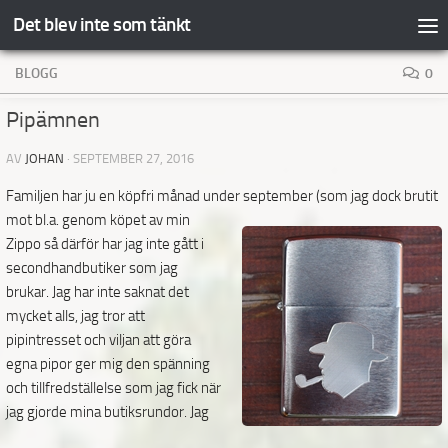
Det blev inte som tänkt
Hoppa till innehåll
BLOGG
0
Pipämnen
AV
JOHAN
·
SEPTEMBER 27, 2016
Familjen har ju en köpfri månad under september (som jag dock brutit
mot bl.a. genom köpet av min
Zippo så därför har jag inte gått i
secondhandbutiker som jag
brukar. Jag har inte saknat det
mycket alls, jag tror att
pipintresset och viljan att göra
egna pipor ger mig den spänning
och tillfredställelse som jag fick när
jag gjorde mina butiksrundor.
Jag