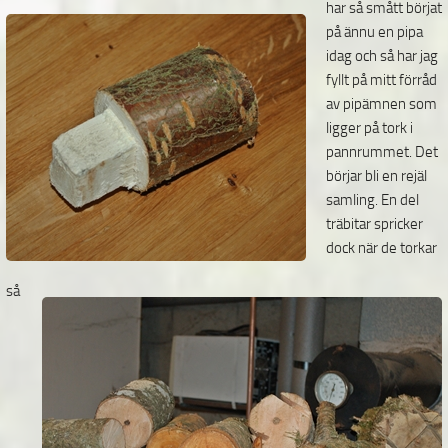
har så smått börjat
på ännu en pipa
idag och så har jag
fyllt på mitt förråd
av pipämnen som
ligger på tork i
pannrummet. Det
börjar bli en rejäl
samling.
En del
träbitar spricker
dock när de torkar
så