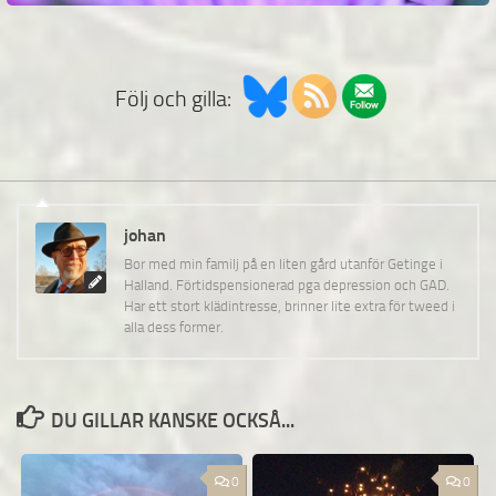
Följ och gilla:
johan
Bor med min familj på en liten gård utanför Getinge i
Halland. Förtidspensionerad pga depression och GAD.
Har ett stort klädintresse, brinner lite extra för tweed i
alla dess former.
DU GILLAR KANSKE OCKSÅ...
0
0