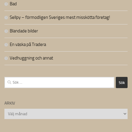
Bad
Sellpy – förmodligen Sveriges mest misskötta företag!
Blandade bilder
En väska på Tradera
Vedhuggning och annat
Sök
efter:
ARKIV
Arkiv