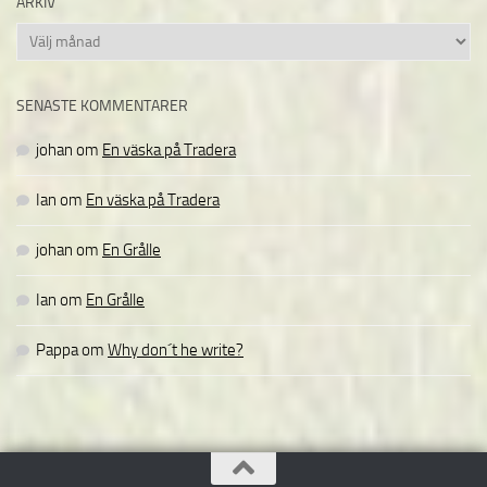
ARKIV
Arkiv
SENASTE KOMMENTARER
johan
om
En väska på Tradera
Ian
om
En väska på Tradera
johan
om
En Grålle
Ian
om
En Grålle
Pappa
om
Why don´t he write?