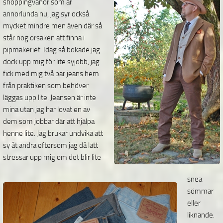
shoppingvanor som är
annorlunda nu, jag syr också
mycket mindre men även där så
står nog orsaken att finna i
pipmakeriet. Idag så bokade jag
dock upp mig för lite syjobb, jag
fick
med mig två par jeans hem
från praktiken som behöver
läggas upp lite. Jeansen är inte
mina utan jag har lovat en av
dem som jobbar där att hjälpa
henne lite. Jag brukar undvika att
sy åt andra eftersom jag då lätt
stressar upp mig om det blir lite
snea
sömmar
eller
liknande.