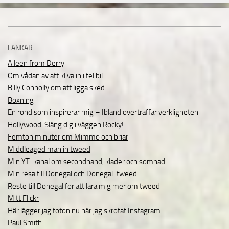
LÄNKAR
Aileen from Derry
Om vådan av att kliva in i fel bil
Billy Connolly om att ligga sked
Boxning
En rond som inspirerar mig – Ibland överträffar verkligheten
Hollywood. Släng dig i väggen Rocky!
Femton minuter om Mimmo och briar
Middleaged man in tweed
Min YT-kanal om secondhand, kläder och sömnad
Min resa till Donegal och Donegal-tweed
Reste till Donegal för att lära mig mer om tweed
Mitt Flickr
Här lägger jag foton nu när jag skrotat Instagram
Paul Smith