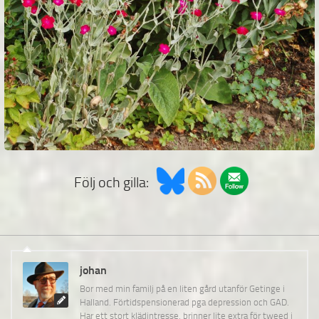
Följ och gilla:
johan
Bor med min familj på en liten gård utanför Getinge i
Halland. Förtidspensionerad pga depression och GAD.
Har ett stort klädintresse, brinner lite extra för tweed i