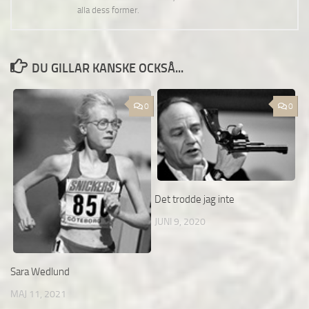
alla dess former.
DU GILLAR KANSKE OCKSÅ...
0
0
Det trodde jag inte
JUNI 9, 2020
Sara Wedlund
MAJ 11, 2021