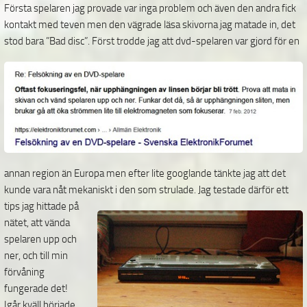
Första spelaren jag provade var inga problem och även den andra fick
kontakt med teven men den vägrade läsa skivorna jag matade in, det
stod bara ”Bad disc”. Först trodde jag att
dvd-spelaren var gjord för en
annan region än Europa men efter lite googlande tänkte jag att det
kunde vara nåt mekaniskt i den som strulade. Jag testade därför ett
tips jag hittade på
nätet, att vända
spelaren upp och
ner, och till min
förvåning
fungerade det!
Igår kväll började