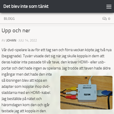
Det blev inte som tänkt
Hoppa till innehåll
BLOGG
0
Upp och ner
AV
JOHAN
·
JULI 14, 2022
Vår dvd-spelare la av för ett tag sen och förra veckan köpte jag två nya
(begagnade). Tyvärr visade det sig när jag skulle koppla in dem att
deras kablar inte passade till vår teve, den kräver HDMI- eller usb-
portar och det hade ingen av spelarna. Jag trodde att teven hade äldre
ingångar men det hade den inte
så lösningen blev att köpa en
adapter som kopplar ihop dvd-
sladdarna med en HDMI-kabel.
Jag beställde på nätet och
häromdagen kom den och igår
testade jag att koppla in den.