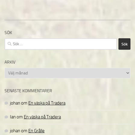
SÖK
Sök
efter:
ARKIV
Arkiv
SENASTE KOMMENTARER
johan
om
En väska på Tradera
Ian
om
En väska på Tradera
johan
om
En Grålle