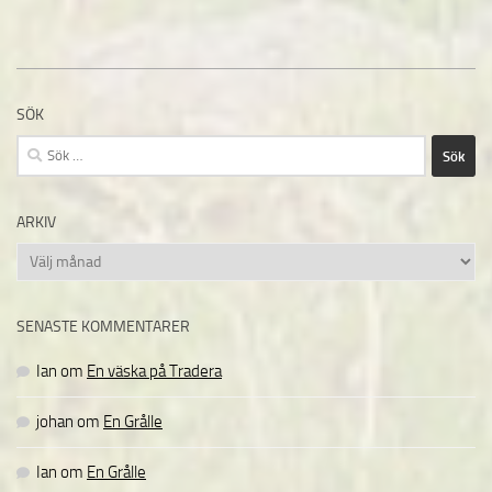
SÖK
Sök
efter:
ARKIV
Arkiv
SENASTE KOMMENTARER
Ian
om
En väska på Tradera
johan
om
En Grålle
Ian
om
En Grålle