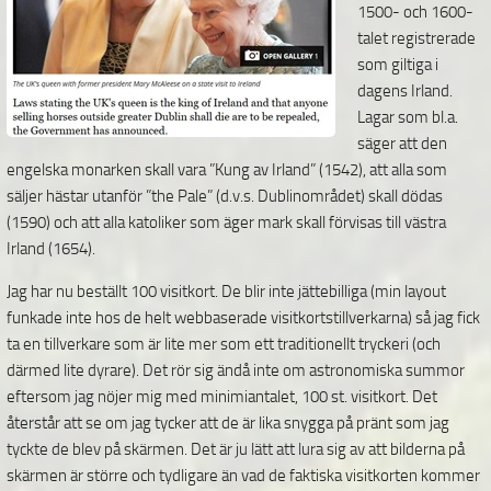
1500- och 1600-
talet registrerade
som giltiga i
dagens Irland.
Lagar som bl.a.
säger att den
engelska monarken skall vara ”Kung av Irland” (1542), att alla som
säljer hästar utanför ”the Pale” (d.v.s. Dublinområdet) skall dödas
(1590) och att alla katoliker som äger mark skall förvisas till västra
Irland (1654).
Jag har nu beställt 100 visitkort. De blir inte jättebilliga (min layout
funkade inte hos de helt webbaserade visitkortstillverkarna) så jag fick
ta en tillverkare som är lite mer som ett traditionellt tryckeri (och
därmed lite dyrare). Det rör sig ändå inte om astronomiska summor
eftersom jag nöjer mig med minimiantalet, 100 st. visitkort. Det
återstår att se om jag tycker att de är lika snygga på pränt som jag
tyckte de blev på skärmen. Det är ju lätt att lura sig av att bilderna på
skärmen är större och tydligare än vad de faktiska visitkorten kommer