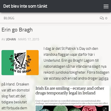
Det blev inte som tänkt
Hoppa till innehåll
BLOGG
0
Erin go Bragh
AV
JOHAN
·
MARS 17, 2015
I dag är det St Patrick´s Day och den
irländska flaggan vajar därför här i
Underlund. Erin go Bragh! Lagom till
nationaldagen så har irländarna slagit nya
rekord i juridiska tokigheter. Förra tisdagen
var ecstasy och en rad andra droger
lagliga
på Irland. Orsaken
var att en domstol
slog fast att det
tidigare beslutet
att förbjuda dem