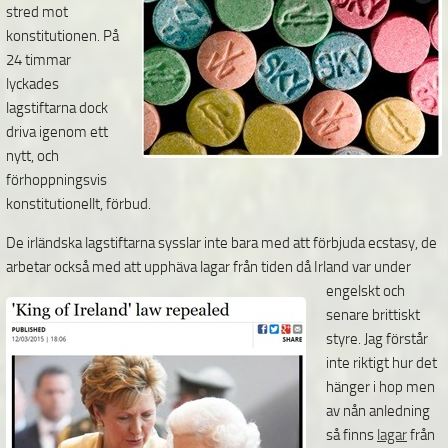
stred mot
konstitutionen. På
24 timmar
lyckades
lagstiftarna dock
driva igenom ett
nytt, och
förhoppningsvis
konstitutionellt, förbud.
De irländska lagstiftarna sysslar inte bara med att förbjuda ecstasy, de
arbetar också med att upphäva lagar från tiden då
Irland var under
engelskt och
senare brittiskt
styre. Jag förstår
inte riktigt hur det
hänger i hop men
av nån anledning
så finns
lagar
från