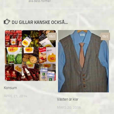
alla dess former.
DU GILLAR KANSKE OCKSÅ...
0
0
Konsum
APRIL 21, 2014
Västen är klar
MARS 20, 2016