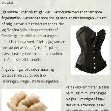
att vara.
Jag mådde riktigt dåligt i går kväll. Det började med en förlamande
ångestattack. Det kändes som om jag hade en hårt åtdragen korsett
på mig, det var riktigt svårt att andas. När
jag får såna fysiska ångestattacker så
förstår jag inte alltid att det är ångest,
utan till att börja med så tolkar jag känslan
som att det är något fysiskt fel på mig
(särskilt när jag inte kan koppla attacken
till någon särskild händelse).
Ångesten i går ville inte släppa. Jag
testade mina beprövade trick
(andningsövningar, äta färsk ingefära
,
vara i klädkammaren, lyssna
på musik m.m.) men inget
hjälpte. Om något så blev
det värre eftersom jag av