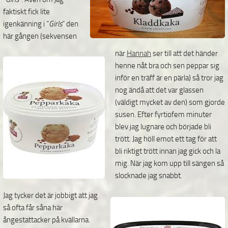
faktiskt fick lite
igenkänning i ”
Girls
” den
här gången (sekvensen
när
Hannah
ser till att det händer
henne nåt bra och sen peppar sig
inför en träff är en pärla) så tror jag
nog ändå att det var glassen
(väldigt mycket av den) som gjorde
susen. Efter fyrtiofem minuter
blev jag lugnare och började bli
trött. Jag höll emot ett tag för att
bli riktigt trött innan jag gick och la
mig. När jag kom upp till sängen så
slocknade jag snabbt.
Jag tycker det är jobbigt att jag
så ofta får såna här
ångestattacker på kvällarna.