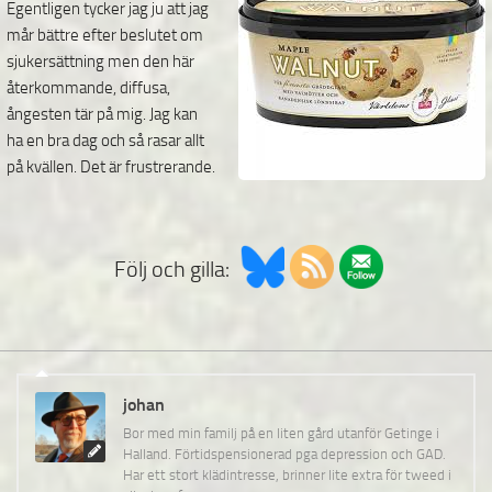
Egentligen tycker jag ju att jag
mår bättre efter beslutet om
sjukersättning men den här
återkommande, diffusa,
ångesten tär på mig. Jag kan
ha en bra dag och så rasar allt
på kvällen. Det är frustrerande.
Följ och gilla:
johan
Bor med min familj på en liten gård utanför Getinge i
Halland. Förtidspensionerad pga depression och GAD.
Har ett stort klädintresse, brinner lite extra för tweed i