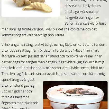
nån anledning fick en kraftig
halsbränna. Jag lyckades
ändå laga kvällsmat, en
fiskgryta som ingen av
sönerna var särskilt förtjust i
men som jag tyckte var god. Ikväll blir det chili con carne och det
kommer nog att vara betydligt populärare.
Vi fick ungarna i säng relativt tidigt, och jag läste en kort stund för dem.
Efter det så satt jag framför datorn, fortfarande ”klädd” i min hårt
åtdragna korsett. Jag satt där en stund och försökte varva ner innan
det var dags för sängen men det gick inget vidare. Jag gick och la mig
men lyckades inte slappna av och somna trots både sömntablett och
Theralen. Jag fick panikkänslor av
att ligga still i sängen och känna mig
sprickfärdig av ångest.
Efter en stund gav jag
upp och gick ner och
försökte bekämpa
ångesten med glass
och
”
Girls
”. Även om jag