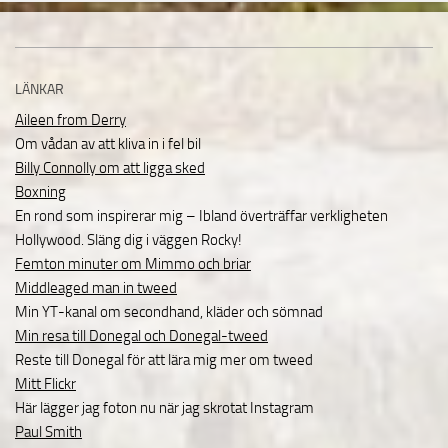
LÄNKAR
Aileen from Derry
Om vådan av att kliva in i fel bil
Billy Connolly om att ligga sked
Boxning
En rond som inspirerar mig – Ibland överträffar verkligheten
Hollywood. Släng dig i väggen Rocky!
Femton minuter om Mimmo och briar
Middleaged man in tweed
Min YT-kanal om secondhand, kläder och sömnad
Min resa till Donegal och Donegal-tweed
Reste till Donegal för att lära mig mer om tweed
Mitt Flickr
Här lägger jag foton nu när jag skrotat Instagram
Paul Smith