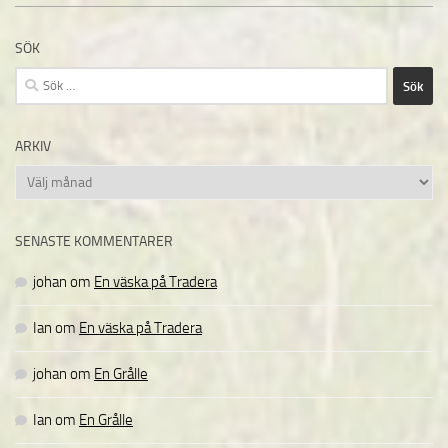
SÖK
Sök
efter:
ARKIV
Arkiv
SENASTE KOMMENTARER
johan
om
En väska på Tradera
Ian
om
En väska på Tradera
johan
om
En Grålle
Ian
om
En Grålle