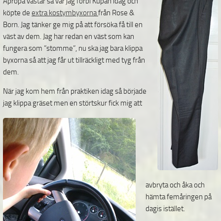
Apropå västar så var jag förbi Kupan idag och
köpte de
extra kostymbyxorna
från Rose &
Born. Jag tänker ge mig på att försöka få till en
väst av dem. Jag har redan en väst som kan
fungera som ”stomme”, nu ska jag bara klippa
byxorna så att jag får ut tillräckligt med tyg från
dem.
När jag kom hem från praktiken idag så började
jag klippa gräset men en störtskur fick
mig att
avbryta och åka och
hämta femåringen på
dagis istället.