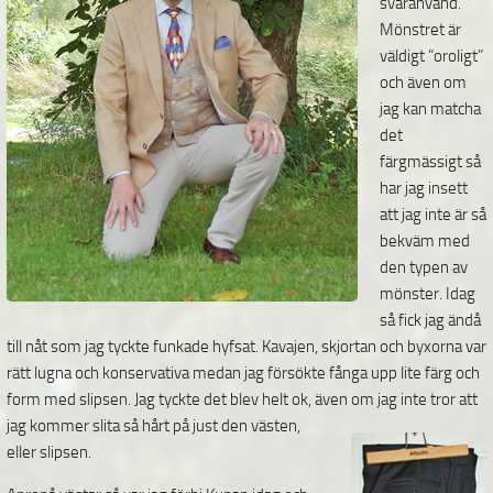
svåranvänd.
Mönstret är
väldigt ”oroligt”
och även om
jag kan matcha
det
färgmässigt så
har jag insett
att jag inte är så
bekväm med
den typen av
mönster. Idag
så fick jag ändå
till nåt som jag tyckte funkade hyfsat. Kavajen, skjortan och byxorna var
rätt lugna och konservativa medan jag försökte fånga upp lite färg och
form med slipsen. Jag tyckte det blev helt ok, även om jag inte tror att
jag kommer slita så hårt på
just den västen,
eller slipsen.