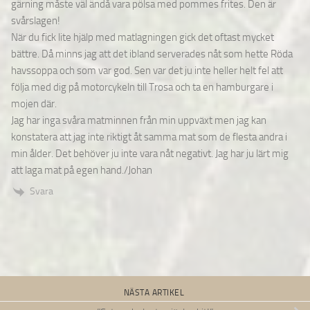
gärning måste väl ändå vara pölsa med pommes frites. Den är
svårslagen!
När du fick lite hjälp med matlagningen gick det oftast mycket
bättre. Då minns jag att det ibland serverades nåt som hette Röda
havssoppa och som var god. Sen var det ju inte heller helt fel att
följa med dig på motorcykeln till Trosa och ta en hamburgare i
mojen där.
Jag har inga svåra matminnen från min uppväxt men jag kan
konstatera att jag inte riktigt åt samma mat som de flesta andra i
min ålder. Det behöver ju inte vara nåt negativt. Jag har ju lärt mig
att laga mat på egen hand./Johan
Svara
NÄSTA ARTIKEL