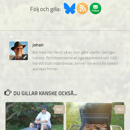
Följ och gilla:
johan
Bor med min familj på en liten gård utanför Getinge i
Halland. Förtidspensionerad pga depression och GAD.
Har ett stort klädintresse, brinner lite extra för tweed i
alla dess former.
DU GILLAR KANSKE OCKSÅ...
0
0