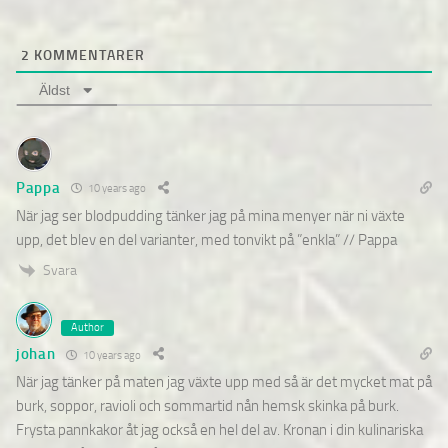
2
KOMMENTARER
Äldst
Pappa
10 years ago
När jag ser blodpudding tänker jag på mina menyer när ni växte
upp, det blev en del varianter, med tonvikt på ”enkla” // Pappa
Svara
Author
johan
10 years ago
När jag tänker på maten jag växte upp med så är det mycket mat på
burk, soppor, ravioli och sommartid nån hemsk skinka på burk.
Frysta pannkakor åt jag också en hel del av. Kronan i din kulinariska