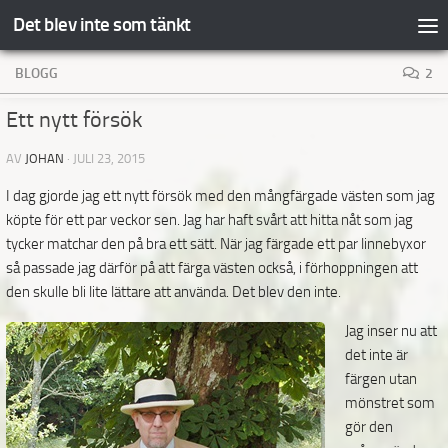
Det blev inte som tänkt
Hoppa till innehåll
BLOGG
2
Ett nytt försök
AV
JOHAN
·
JULI 23, 2015
I dag gjorde jag ett nytt försök med den mångfärgade västen som jag
köpte för ett par veckor sen. Jag har haft svårt att hitta nåt som jag
tycker matchar den på bra ett sätt. När jag färgade ett par linnebyxor
så passade jag därför på att färga västen också, i förhoppningen att
den skulle bli lite lättare att använda. Det
blev den inte.
Jag inser nu att
det inte är
färgen utan
mönstret som
gör den