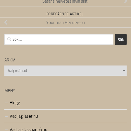
”Satans helvetes jävla skit!”
FÖREGÅENDE ARTIKEL
Your man Henderson
Sök
efter:
ARKIV
Arkiv
MENY
Blogg
Vad jag läser nu
Vad jag lyssnar på nu