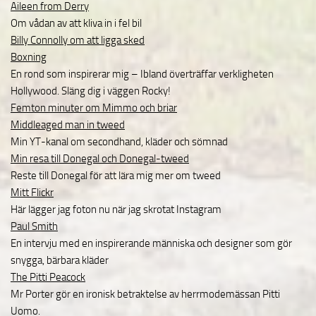
Aileen from Derry
Om vådan av att kliva in i fel bil
Billy Connolly om att ligga sked
Boxning
En rond som inspirerar mig – Ibland överträffar verkligheten
Hollywood. Släng dig i väggen Rocky!
Femton minuter om Mimmo och briar
Middleaged man in tweed
Min YT-kanal om secondhand, kläder och sömnad
Min resa till Donegal och Donegal-tweed
Reste till Donegal för att lära mig mer om tweed
Mitt Flickr
Här lägger jag foton nu när jag skrotat Instagram
Paul Smith
En intervju med en inspirerande människa och designer som gör
snygga, bärbara kläder
The Pitti Peacock
Mr Porter gör en ironisk betraktelse av herrmodemässan Pitti
Uomo.