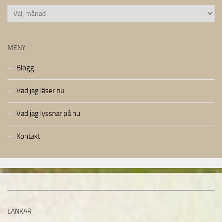
Arkiv
MENY
Blogg
Vad jag läser nu
Vad jag lyssnar på nu
Kontakt
LÄNKAR