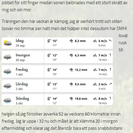
jobbet för sitt finger medan sonen belönades med ett stort skratt av
mig och sin mor.
Träningen den här veckan är kämpig, jag är oerhört trött och sliten
(sover nio timmar per natt men
det hjälper inte) dessutom har SMHI
lovat
rusk
till
helgen så jag försöker avverka 52 av veckans 60 kilometrar innan
fredag. Jag är uppe i 32 nu och målet är att klämma 20 i morgon
eftermiddag och klarar jag det återstår bara ett pass snabbdistans