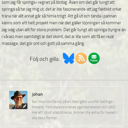
som jag får springa i regnet på lördag. Även om det går tungt att
springa så tar jag mig ut, det är lite fascinerande att jag faktiskt orkar
träna när allt annat går så himla trögt. Att gå ut och tända i pannan
känns som ett helt projekt men när det gäller löpningen så kommer
jag iväg utan allt för stora problem. Det går tungt att springa (tyngre än
i våras) men samtidigt är det skönt, det är lite som att få en rejäl
massage, det gör ont och gott på samma gång.
Följ och gilla:
johan
Bor med min familj på en liten gård utanför Getinge i
Halland. Förtidspensionerad pga depression och GAD.
Har ett stort klädintresse, brinner lite extra för tweed i
alla dess former.