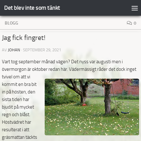
Det blev inte som tänkt
Hoppa till innehåll
BLOGG
0
Jag fick fingret!
AV
JOHAN
·
SEPTEMBER 29, 2021
Vart tog september månad vägen? Det nyss var augusti men i
övermorgon är oktober redan här.
Vädermässigt råder det dock inget
tvivel om att vi
kommit en bra bit
in på hösten, den
sista tiden har
bjudit på mycket
regn och blåst.
Höstvädret har
resulterat i att
gräsmattan täckts