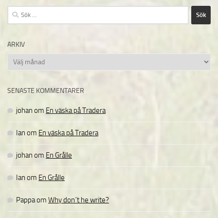
Sök
efter:
ARKIV
Arkiv
SENASTE KOMMENTARER
johan
om
En väska på Tradera
Ian
om
En väska på Tradera
johan
om
En Grålle
Ian
om
En Grålle
Pappa
om
Why don´t he write?