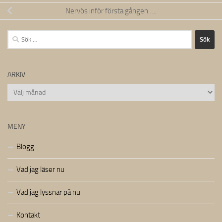
Nervös inför första gången…..
Sök
efter:
ARKIV
Arkiv
MENY
Blogg
Vad jag läser nu
Vad jag lyssnar på nu
Kontakt