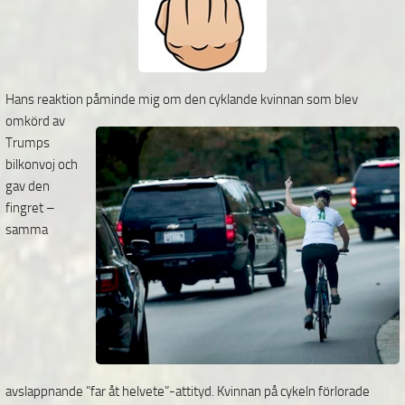
Hans reaktion påminde mig om
den cyklande kvinnan som blev
omkörd av
Trumps
bilkonvoj och
gav den
fingret –
samma
avslappnande ”far åt helvete”-attityd. Kvinnan på cykeln förlorade