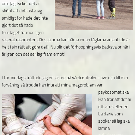
om. Jag tycker det är
skönt att det löste sig
smidigt för hade det inte
gjort det så hade
företaget förmodligen
raserat rasbranten där svalorna kan häcka innan fåglarna anlänt (de är
helt i sin rätt att göra det). Nu blir det förhoppningsvis backsvalor här i
år igen och det ser jag fram emot!
I förmiddags träffade jag en läkare på vårdcentralen i byn och till min
förvåning så trodde han inte att
mina magproblem var
psykosomatiska.
Han tror att det är
ett virus eller en
bakterie som
spökar så jag ska
lämna