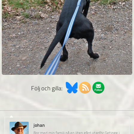
Följ och gilla:
johan
Bor med min familj på en liten gård utanför Getinge i