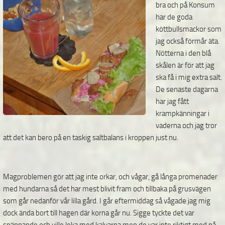
bra och på Konsum
har de goda
köttbullsmackor som
jag också förmår äta.
Nötterna i den blå
skålen är för att jag
ska få i mig extra salt.
De senaste dagarna
har jag fått
krampkänningar i
vaderna och jag tror
att det kan bero på en taskig saltbalans i kroppen just nu.
Magproblemen gör att jag inte orkar, och vågar, gå långa promenader
med hundarna så det har mest blivit fram och tillbaka på grusvägen
som går nedanför vår lilla gård. I går eftermiddag så vågade jag mig
dock ända bort till hagen där korna går nu. Sigge tyckte det var