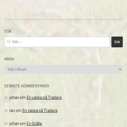
SÖK
Sök
efter:
ARKIV
Arkiv
SENASTE KOMMENTARER
johan
om
En väska på Tradera
Ian
om
En väska på Tradera
johan
om
En Grålle