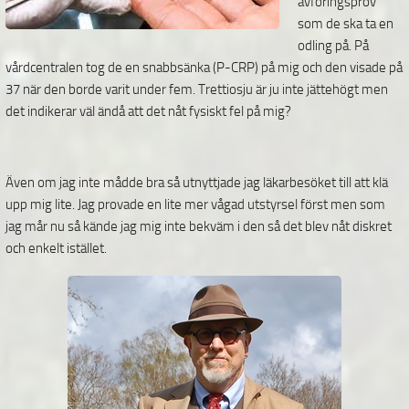
avföringsprov
som de ska ta en
odling på. På
vårdcentralen tog de en snabbsänka (P-CRP) på mig och den visade på
37 när den borde varit under fem. Trettiosju är ju inte jättehögt men
det indikerar väl ändå att det nåt fysiskt fel på mig?
Även om jag inte mådde bra så utnyttjade jag läkarbesöket till att klä
upp mig lite. Jag provade en lite mer vågad utstyrsel först men som
jag mår nu så kände jag mig inte bekväm i den så det blev nåt diskret
och enkelt istället.