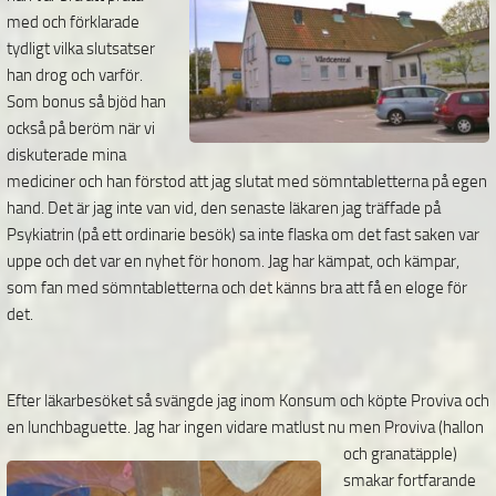
med och förklarade
tydligt vilka slutsatser
han drog och varför.
Som bonus så bjöd han
också på beröm när vi
diskuterade mina
mediciner och han förstod att jag slutat med sömntabletterna på egen
hand. Det är jag inte van vid, den senaste läkaren jag träffade på
Psykiatrin (på ett ordinarie besök) sa inte flaska om det fast saken var
uppe och det var en nyhet för honom. Jag har kämpat, och kämpar,
som fan med sömntabletterna och det känns bra att få en eloge för
det.
Efter läkarbesöket så svängde jag inom Konsum och köpte Proviva och
en lunchbaguette. Jag har
ingen vidare matlust nu men Proviva (hallon
och granatäpple)
smakar fortfarande