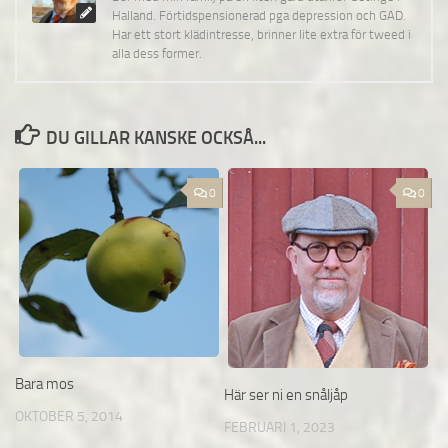
Halland. Förtidspensionerad pga depression och GAD.
Har ett stort klädintresse, brinner lite extra för tweed i
alla dess former.
DU GILLAR KANSKE OCKSÅ...
0
0
Bara mos
Här ser ni en snåljåp
OKTOBER 5, 2014
FEBRUARI 1, 2023