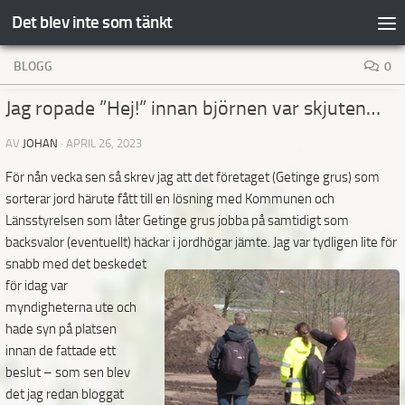
Det blev inte som tänkt
Hoppa till innehåll
BLOGG
0
Jag ropade ”Hej!” innan björnen var skjuten…
AV
JOHAN
·
APRIL 26, 2023
För nån vecka sen så skrev jag att det företaget (Getinge grus) som
sorterar jord härute fått till en lösning med Kommunen och
Länsstyrelsen som låter Getinge grus jobba på samtidigt som
backsvalor (eventuellt) häckar i
jordhögar jämte. Jag var tydligen lite för
snabb med det beskedet
för idag var
myndigheterna ute och
hade syn på platsen
innan de fattade ett
beslut – som sen blev
det jag redan bloggat