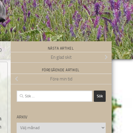
NÄSTA ARTIKEL
0
En glad skit
FÖREGÅENDE ARTIKEL
Före min tid
Sök
efter:
ARKIV
a
Arkiv
h