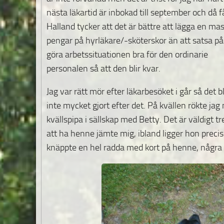
nästa läkartid är inbokad till september och då f
Halland tycker att det är bättre att lägga en ma
pengar på hyrläkare/-sköterskor än att satsa på
göra arbetssituationen bra för den ordinarie
personalen så att den blir kvar.
Jag var rätt mör efter läkarbesöket i går så det b
inte mycket gjort efter det. På kvällen rökte jag
kvällspipa i sällskap med Betty. Det är väldigt tr
att ha henne jämte mig, ibland ligger hon precis
knäppte en hel radda med kort på henne, några