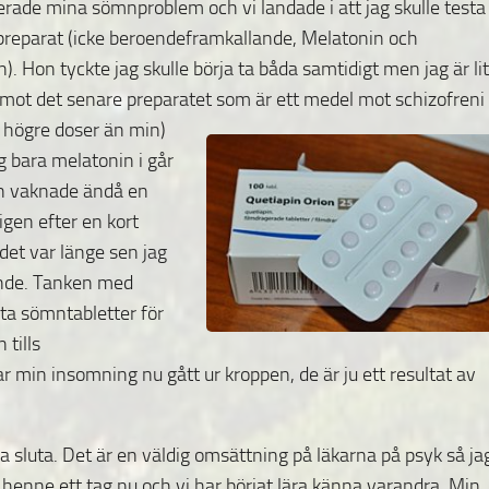
terade mina sömnproblem och vi landade i att jag skulle testa
preparat (icke beroendeframkallande, Melatonin och
). Hon tyckte jag skulle börja ta båda samtidigt men jag är li
 mot det senare preparatet som
är ett medel mot schizofreni 
högre doser än min)
og bara melatonin i går
men vaknade ändå en
en efter en kort
det var länge sen jag
ande. Tanken med
ta sömntabletter för
tills
in insomning nu gått ur kroppen, de är ju ett resultat av
ka sluta. Det är en väldig omsättning på läkarna på psyk så ja
t henne ett tag nu och vi har börjat lära känna varandra. Min