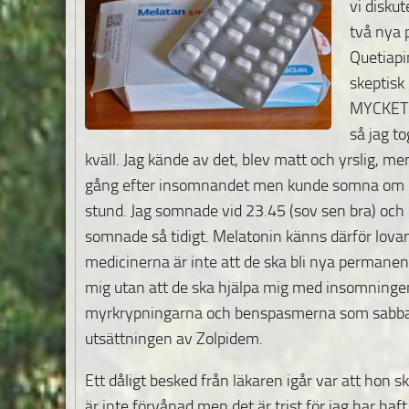
vi disku
två nya 
Quetiapin
skeptisk
MYCKET 
så jag t
kväll. Jag kände av det, blev matt och yrslig, 
gång efter insomnandet men kunde somna om ig
stund. Jag somnade vid 23.45 (sov sen bra) och 
somnade så tidigt. Melatonin känns därför lov
medicinerna är inte att de ska bli nya permanen
mig utan att de ska hjälpa mig med insomningen 
myrkrypningarna och benspasmerna som sabbar m
utsättningen av Zolpidem.
Ett dåligt besked från läkaren igår var att hon s
är inte förvånad men det är trist för jag har haf