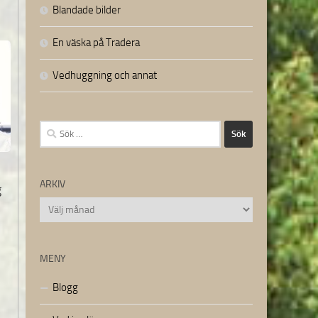
Blandade bilder
En väska på Tradera
Vedhuggning och annat
Sök
efter:
ARKIV
g
Arkiv
MENY
Blogg