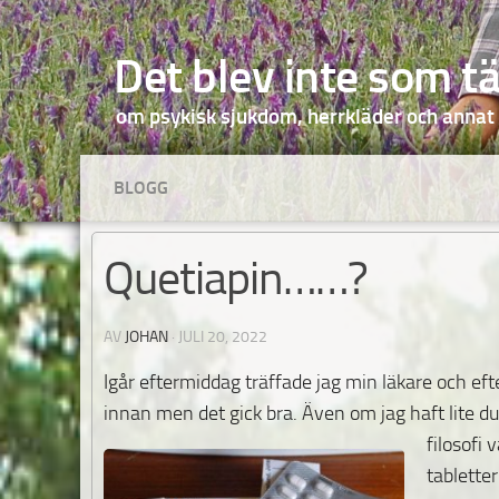
Hoppa till innehåll
Det blev inte som t
om psykisk sjukdom, herrkläder och annat
BLOGG
Quetiapin……?
AV
JOHAN
·
JULI 20, 2022
Igår eftermiddag träffade jag min läkare och efte
innan men det gick bra. Även om jag haft lite d
filosofi 
tablette