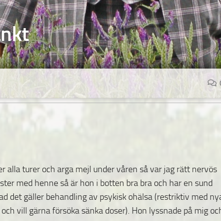
änkt
r alla turer och arga mejl under våren så var jag rätt nervös
uster med henne så är hon i botten bra bra och har en sund
vad det gäller behandling av psykisk ohälsa (restriktiv med
ny
r och vill gärna försöka sänka doser). Hon lyssnade på mig oc