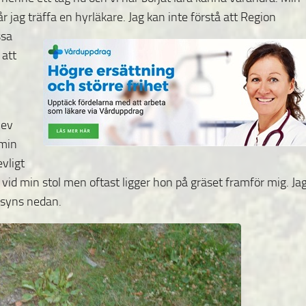
år jag träffa en hyrläkare. Jag
kan inte förstå att Region
ssa
 att
lev
 min
evligt
 vid min stol men oftast ligger hon på gräset framför mig. Ja
 syns nedan.