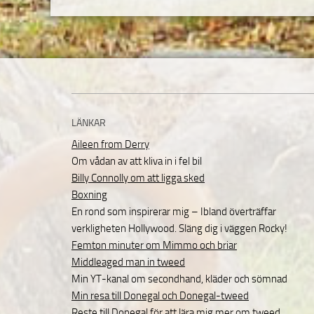
LÄNKAR
Aileen from Derry
Om vådan av att kliva in i fel bil
Billy Connolly om att ligga sked
Boxning
En rond som inspirerar mig – Ibland överträffar
verkligheten Hollywood. Släng dig i väggen Rocky!
Femton minuter om Mimmo och briar
Middleaged man in tweed
Min YT-kanal om secondhand, kläder och sömnad
Min resa till Donegal och Donegal-tweed
Reste till Donegal för att lära mig mer om tweed