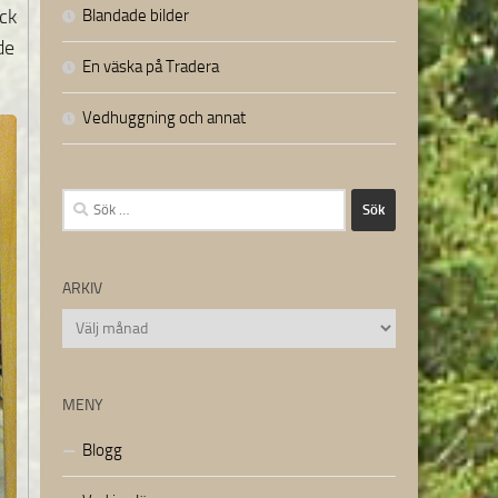
ick
Blandade bilder
de
En väska på Tradera
Vedhuggning och annat
Sök
efter:
ARKIV
Arkiv
MENY
Blogg