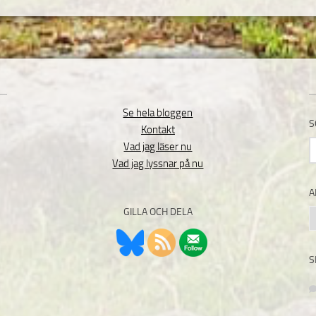
Se hela bloggen
S
Kontakt
S
Vad jag läser nu
e
Vad jag lyssnar på nu
A
GILLA OCH DELA
A
S