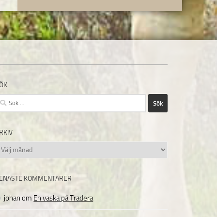
ÖK
ök
fter:
RKIV
rkiv
ENASTE KOMMENTARER
johan
om
En väska på Tradera