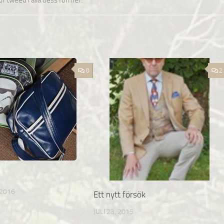
för tweed i alla dess former.
0
2
 2016
Ett nytt försök
JULI 23, 2015