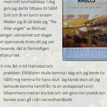
med mitt lunchsällskap. I dag
gick jag därför tillbaka till S&M
Grill och åt en lunch ensam.
Medan jag åt så läste jag ”
The
Killer angels
” av Michael
kriget i allmänhet och slaget
rt spännande (trots att jag vet
t levande, det är förmodligen
litzerpriset.
 inte åkt in till Halmstad och
praktiken. Ekfällaren
skulle komma i dag och jag borde ha
hållit mig hemma för hans skull. Jag kände dock att jag
behövde komma hemifrån, ta en avslappnad lunch
tillsammans med en bra bok och sen göra min praktik och
kanske även gå i nån secondhandbutik.