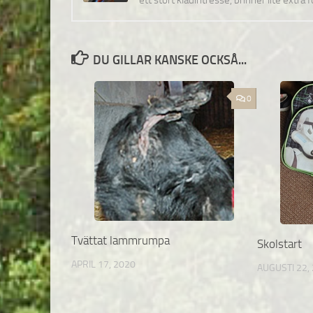
ett stort klädintresse, brinner lite extra 
DU GILLAR KANSKE OCKSÅ...
0
Tvättat lammrumpa
Skolstart
APRIL 17, 2020
AUGUSTI 22,