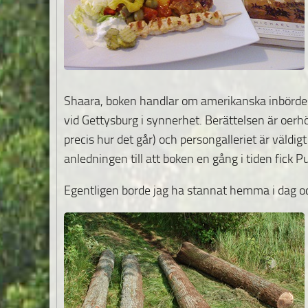
Shaara, boken handlar om amerikanska inbördes
vid Gettysburg i synnerhet. Berättelsen är oerhö
precis hur det går) och persongalleriet är väldig
anledningen till att boken en gång i tiden fick Pu
Egentligen borde jag ha stannat hemma i dag och