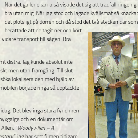
När det gäller ekarna så visade det sig att trädfällningen g
bra utan mig. När jag stod och lagade kvällsmat så knacka
det plötsligt på dörren och då stod det två
stycken där som
berättade att de tagit ner och kört
vidare transport till sågen. Bra
amt disträ. Jag kunde absolut inte
tiskt men utan framgång. Till slut
rsöka lokalisera den med hjälp av
r mobilen började ringa så upptäckte
 idag. Det blev inga stora fynd men
 byxgalge
och en dokumentär om
Allen, ”
Woody Allen – A
ntary
”
, jag har sett filmen tidigare