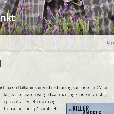
änkt
l
lunch på en Balkaninspirerad restaurang som heter S&M
Grill.
Jag tyckte maten var god där men jag kunde inte
riktigt
uppskatta den eftersom jag
fokuserade helt på samtalet