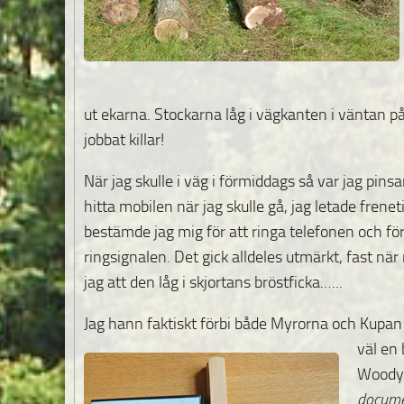
ut ekarna. Stockarna låg i vägkanten i väntan på 
jobbat killar!
När jag skulle i väg i förmiddags så var jag pins
hitta mobilen när jag skulle gå, jag letade frene
bestämde jag mig för att ringa telefonen och fö
ringsignalen. Det gick alldeles utmärkt, fast nä
jag att den låg i skjortans bröstficka.…..
Jag hann faktiskt förbi både Myrorna och Kupan
väl en
Woody 
docume