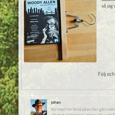
så jag 
Följ och 
johan
Bor med min familj på en liten gård uta