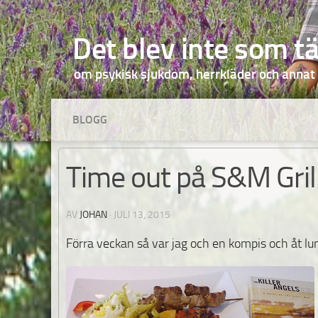
Hoppa till innehåll
Det blev inte som t
om psykisk sjukdom, herrkläder och annat
BLOGG
Time out på S&M Gril
AV
JOHAN
·
JULI 13, 2015
Förra veckan så var jag och en kompis och åt 